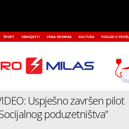
ŠPORT
OBAVIJESTI
CRNA KRONIKA
KULTURA
POGLED U PROŠ
DEO: Uspješno završen pilot
“Socijalnog poduzetništva”