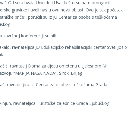
va”. Od srca hvala Unicefu i Usaidu što su nam omogućili
erske gravirke i uveli nas u ovu novu oblast. Ovo je tek početak
tničke priče”, poručili su iz JU Centar za osobe s teškoćama
uškog
 završnoj konferenciji su bili:
alo, ravnateljica JU Edukacijsko rehabilitacijski centar Sveti Josip
uk
ačić, ravnatelj Doma za djecu ometenu u tjelesnom i\ili
azvoju “MARIJA NAŠA NADA”, Široki Brijeg
kaš, ravnateljica JU Centar za osobe s teškoćama Grada
Pinjuh, ravnateljica Turističke zajednice Grada Ljubuškog