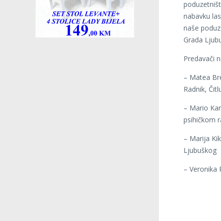
poduzetništ
nabavku las
naše poduze
Grada Ljub
Predavači na
– Matea Brek
Radnik, Čitl
– Mario Kar
psihičkom r
– Marija Ki
Ljubuškog
– Veronika 