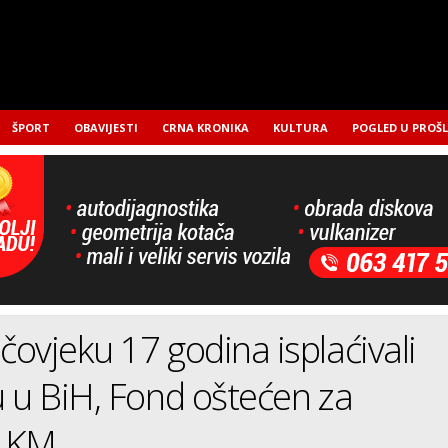
ŠPORT
OBAVIJESTI
CRNA KRONIKA
KULTURA
POGLED U PROŠ
ovjeku 17 godina isplaćivali
 u BiH, Fond oštećen za
0 KM