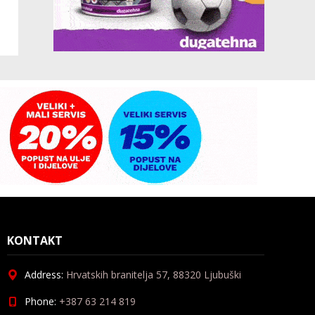
KONTAKT
Address:
Hrvatskih branitelja 57, 88320 Ljubuški
Phone:
+387 63 214 819