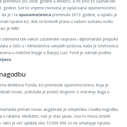
e preminuo još 2008. godine u Americi, a mi smo to saznali tek
. godine. Sve to vrijeme mirovina je isplaćivana opunomoćenici.
 da je i ta
opunomoćenica
preminula 2013. godine, a isplatu je
rimati njezina kći, dok se korisnik prava u našem sustavu vodio
kao je Milić.
e otkrivena tek nakon ostavinske rasprave i diplomatske prepiske
lata u SAD-u i Ministarstva vanjskih poslova, kada je smrtovnica
sena u matične knjige u Banjoj Luci. Fond je odmah podnio
rijavu
.
 nagodbu
ima direktora Fonda, kći preminule opunomoćenice, koja je
odizati novac, pokušala je postići dogovor o vraćanju duga u
 nastavila primati novac angažirala je odvjetnika i nudila nagodbu
a u ratama. Međutim, naš je stav jasan, ona to mora izmiriti
. Iako je već uplatila oko 15.000 KM, to ne umanjuje njezinu