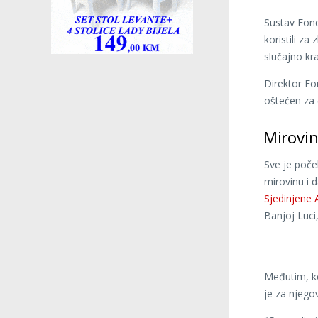
Sustav Fond
koristili za
slučajno kr
Direktor F
oštećen za 
Mirovin
Sve je poče
mirovinu i 
Sjedinjene
Banjoj Luci,
Međutim, ko
je za njego