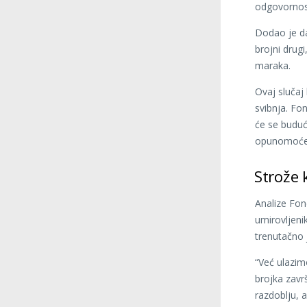
odgovornost
Dodao je da
brojni drug
maraka.
Ovaj slučaj
svibnja. Fo
će se buduće
opunomoćeni
Strože 
Analize Fon
umirovljeni
trenutačno j
“Već ulazim
brojka završ
razdoblju, a