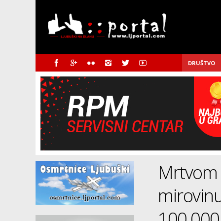
DRUŠTVO
Mrtvom č
mirovinu
100.00