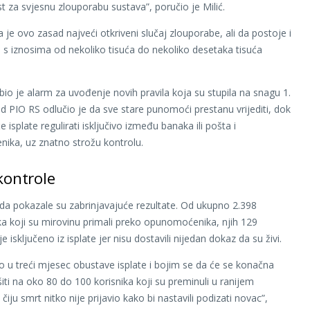
 za svjesnu zlouporabu sustava”, poručio je Milić.
 je ovo zasad najveći otkriveni slučaj zlouporabe, ali da postoje i
i, s iznosima od nekoliko tisuća do nekoliko desetaka tisuća
 bio je alarm za uvođenje novih pravila koja su stupila na snagu 1.
nd PIO RS odlučio je da sve stare punomoći prestanu vrijediti, dok
 isplate regulirati isključivo između banaka ili pošta i
ka, uz znatno strožu kontrolu.
kontrole
da pokazale su zabrinjavajuće rezultate. Od ukupno 2.398
ka koji su mirovinu primali preko opunomoćenika, njih 129
e isključeno iz isplate jer nisu dostavili nijedan dokaz da su živi.
o u treći mjesec obustave isplate i bojim se da će se konačna
iti na oko 80 do 100 korisnika koji su preminuli u ranijem
 čiju smrt nitko nije prijavio kako bi nastavili podizati novac”,