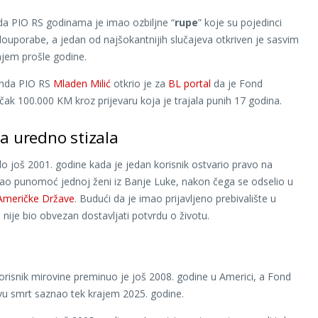
a PIO RS godinama je imao ozbiljne “
rupe
” koje su pojedinci
 zlouporabe, a jedan od najšokantnijih slučajeva otkriven je sasvim
ajem prošle godine.
onda PIO RS
Mladen Milić
otkrio je za
BL portal
da je Fond
čak 100.000 KM kroz prijevaru koja je trajala punih 17 godina.
a uredno stizala
lo još 2001. godine kada je jedan korisnik ostvario pravo na
dao punomoć jednoj ženi iz Banje Luke, nakon čega se odselio u
 Američke Države
. Budući da je imao prijavljeno prebivalište u
 nije bio obvezan dostavljati potvrdu o životu.
risnik mirovine preminuo je još 2008. godine u Americi, a Fond
vu smrt saznao tek krajem 2025. godine.