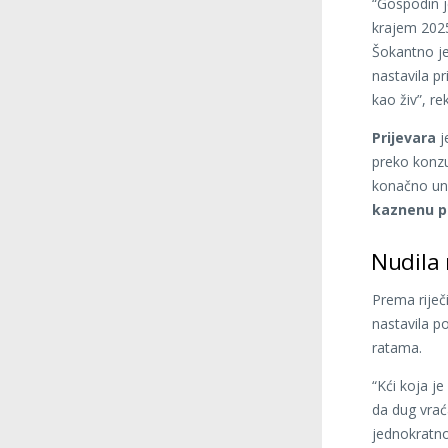
“Gospodin j
krajem 2025
Šokantno je
nastavila p
kao živ”, re
Prijevara
j
preko konzu
konačno une
kaznenu p
Nudila
Prema riječ
nastavila p
ratama.
“Kći koja je
da dug vrać
jednokratno