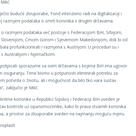
Milić.
ječio buduće zlouporabe, Fond intenzivno radi na digitalizaciji i
oj razmjeni podataka o smrti korisnika s drugim državama.
o razmjeni podataka već postoje s Federacijom BiH, Srbijom,
 Slovenijom, Crnom Gorom i Sjevernom Makedonijom, dok bi od
ebala profunkcionirati i razmjena s Austrijom. U proceduri su i
s Australijom i Njemačkom.
e potpisati sporazume sa svim državama s kojima BiH ima ugovor
m osiguranju. Time bismo u potpunosti eliminirali potrebu za
em potvrda o životu, ali i mogućnost da bilo tko vara sustav
”, zaključio je Milić.
kretne korisnike u Republici Srpskoj i Federaciji BiH uveden je
tav kontrole uz opunomoćenike, kako bi prava stvarnih korisnika
ena, a prostor za zlouporabe sveden na najmanju moguću mjeru.
Unsplash