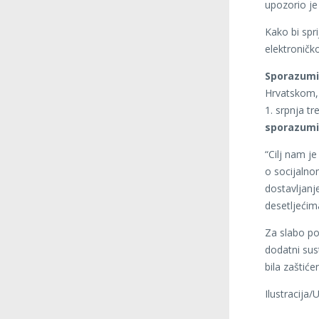
upozorio je 
Kako bi spri
elektroničk
Sporazumi
Hrvatskom,
1. srpnja tr
sporazumi
“Cilj nam j
o socijalno
dostavljanj
desetljećima
Za slabo po
dodatni sus
bila zaštić
Ilustracija/