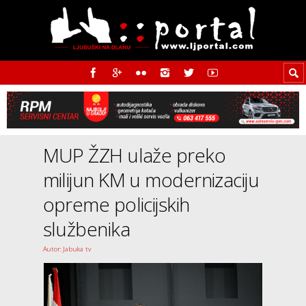
MUP ŽZH ulaže preko
milijun KM u modernizaciju
opreme policijskih
službenika
Autor: Jabuka tv