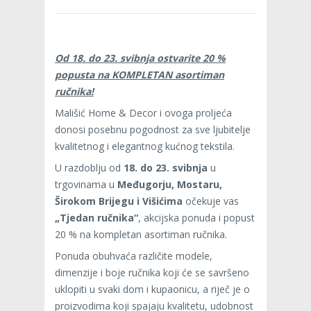
Od 18. do 23. svibnja ostvarite 20 %
popusta na KOMPLETAN asortiman
ručnika!
Mališić Home & Decor i ovoga proljeća
donosi posebnu pogodnost za sve ljubitelje
kvalitetnog i elegantnog kućnog tekstila.
U razdoblju od
18. do 23. svibnja
u
trgovinama u
Međugorju, Mostaru,
Širokom Brijegu i Višićima
očekuje vas
„Tjedan ručnika“
, akcijska ponuda i popust
20 % na kompletan asortiman ručnika.
Ponuda obuhvaća različite modele,
dimenzije i boje ručnika koji će se savršeno
uklopiti u svaki dom i kupaonicu, a riječ je o
proizvodima koji spajaju kvalitetu, udobnost