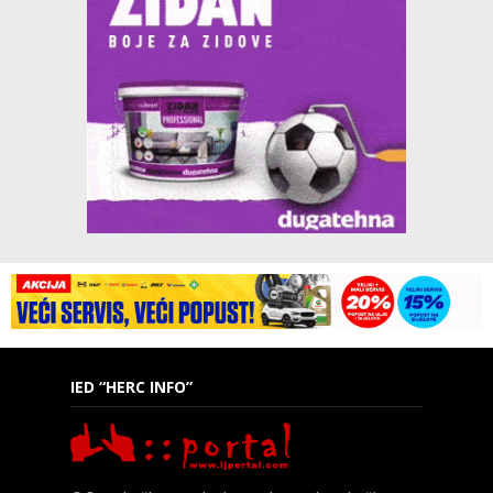
IED “HERC INFO”