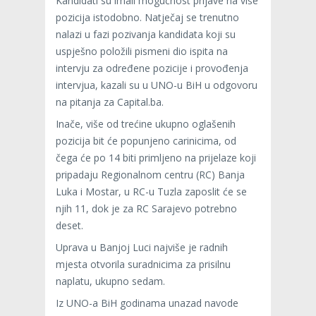
Kandidati su imali mogućnost prijave na više
pozicija istodobno. Natječaj se trenutno
nalazi u fazi pozivanja kandidata koji su
uspješno položili pismeni dio ispita na
intervju za određene pozicije i provođenja
intervjua, kazali su u UNO-u BiH u odgovoru
na pitanja za Capital.ba.
Inače, više od trećine ukupno oglašenih
pozicija bit će popunjeno carinicima, od
čega će po 14 biti primljeno na prijelaze koji
pripadaju Regionalnom centru (RC) Banja
Luka i Mostar, u RC-u Tuzla zaposlit će se
njih 11, dok je za RC Sarajevo potrebno
deset.
Uprava u Banjoj Luci najviše je radnih
mjesta otvorila suradnicima za prisilnu
naplatu, ukupno sedam.
Iz UNO-a BiH godinama unazad navode