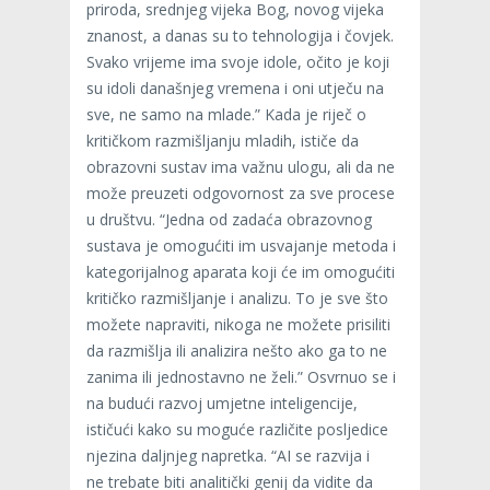
priroda, srednjeg vijeka Bog, novog vijeka
znanost, a danas su to tehnologija i čovjek.
Svako vrijeme ima svoje idole, očito je koji
su idoli današnjeg vremena i oni utječu na
sve, ne samo na mlade.” Kada je riječ o
kritičkom razmišljanju mladih, ističe da
obrazovni sustav ima važnu ulogu, ali da ne
može preuzeti odgovornost za sve procese
u društvu. “Jedna od zadaća obrazovnog
sustava je omogućiti im usvajanje metoda i
kategorijalnog aparata koji će im omogućiti
kritičko razmišljanje i analizu. To je sve što
možete napraviti, nikoga ne možete prisiliti
da razmišlja ili analizira nešto ako ga to ne
zanima ili jednostavno ne želi.” Osvrnuo se i
na budući razvoj umjetne inteligencije,
ističući kako su moguće različite posljedice
njezina daljnjeg napretka. “AI se razvija i
ne trebate biti analitički genij da vidite da