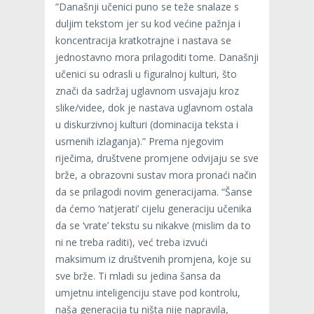
”Današnji učenici puno se teže snalaze s
duljim tekstom jer su kod većine pažnja i
koncentracija kratkotrajne i nastava se
jednostavno mora prilagoditi tome. Današnji
učenici su odrasli u figuralnoj kulturi, što
znači da sadržaj uglavnom usvajaju kroz
slike/videe, dok je nastava uglavnom ostala
u diskurzivnoj kulturi (dominacija teksta i
usmenih izlaganja).” Prema njegovim
riječima, društvene promjene odvijaju se sve
brže, a obrazovni sustav mora pronaći način
da se prilagodi novim generacijama. “Šanse
da ćemo ‘natjerati’ cijelu generaciju učenika
da se ‘vrate’ tekstu su nikakve (mislim da to
ni ne treba raditi), već treba izvući
maksimum iz društvenih promjena, koje su
sve brže. Ti mladi su jedina šansa da
umjetnu inteligenciju stave pod kontrolu,
naša generacija tu ništa nije napravila,