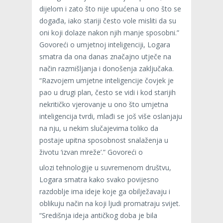
dijelom i zato što nije upućena u ono što se
događa, iako stariji često vole misliti da su
oni koji dolaze nakon njih manje sposobni.”
Govoreći o umjetnoj inteligenciji, Logara
smatra da ona danas značajno utječe na
način razmišljanja i donošenja zaključaka.
“Razvojem umjetne inteligencije čovjek je
pao u drugi plan, često se vidi i kod starijih
nekritičko vjerovanje u ono što umjetna
inteligencija tvrdi, mlađi se još više oslanjaju
na nju, u nekim slučajevima toliko da
postaje upitna sposobnost snalaženja u
životu ‘izvan mreže’.” Govoreći o
ulozi tehnologije u suvremenom društvu,
Logara smatra kako svako povijesno
razdoblje ima ideje koje ga obilježavaju i
oblikuju način na koji ljudi promatraju svijet.
“Središnja ideja antičkog doba je bila