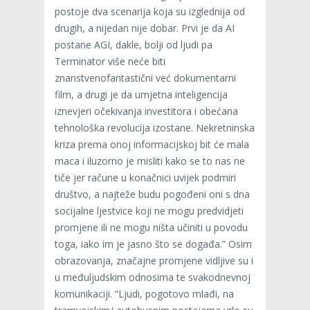
postoje dva scenarija koja su izglednija od
drugih, a nijedan nije dobar. Prvi je da AI
postane AGI, dakle, bolji od ljudi pa
Terminator više neće biti
znanstvenofantastični već dokumentarni
film, a drugi je da umjetna inteligencija
iznevjeri očekivanja investitora i obećana
tehnološka revolucija izostane. Nekretninska
kriza prema onoj informacijskoj bit će mala
maca i iluzorno je misliti kako se to nas ne
tiče jer račune u konačnici uvijek podmiri
društvo, a najteže budu pogođeni oni s dna
socijalne ljestvice koji ne mogu predvidjeti
promjene ili ne mogu ništa učiniti u povodu
toga, iako im je jasno što se događa.” Osim
obrazovanja, značajne promjene vidljive su i
u međuljudskim odnosima te svakodnevnoj
komunikaciji. “Ljudi, pogotovo mlađi, na