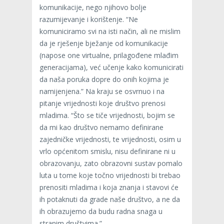
komunikacije, nego njihovo bolje
razumijevanje i korištenje. “Ne
komuniciramo svi na isti način, ali ne mislim
da je rješenje bježanje od komunikacije
(napose one virtualne, prilagođene mlađim
generacijama), već učenje kako komunicirati
da naša poruka dopre do onih kojima je
namijenjena.” Na kraju se osvrnuo i na
pitanje vrijednosti koje društvo prenosi
mladima. “Što se tiče vrijednosti, bojim se
da mi kao društvo nemamo definirane
zajedničke vrijednosti, te vrijednosti, osim u
vrlo općenitom smislu, nisu definirane ni u
obrazovanju, zato obrazovni sustav pomalo
luta u tome koje točno vrijednosti bi trebao
prenositi mladima i koja znanja i stavovi će
ih potaknuti da grade naše društvo, a ne da
ih obrazujemo da budu radna snaga u
stranim društvima.”