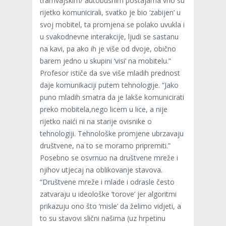
tramvajskim/ autobusnim postajama vrlo su
rijetko komunicirali, svatko je bio ‘zabijen’ u
svoj mobitel, ta promjena se polako uvukla i
u svakodnevne interakcije, ljudi se sastanu
na kavi, pa ako ih je više od dvoje, obično
barem jedno u skupini ‘visi’ na mobitelu.”
Profesor ističe da sve više mladih prednost
daje komunikaciji putem tehnologije. “Jako
puno mladih smatra da je lakše komunicirati
preko mobitela,nego licem u lice, a nije
rijetko naići ni na starije ovisnike o
tehnologiji. Tehnološke promjene ubrzavaju
društvene, na to se moramo pripremiti.”
Posebno se osvrnuo na društvene mreže i
njihov utjecaj na oblikovanje stavova.
“Društvene mreže i mlade i odrasle često
zatvaraju u ideološke ‘torove’ jer algoritmi
prikazuju ono što ‘misle’ da želimo vidjeti, a
to su stavovi slični našima (uz hrpetinu