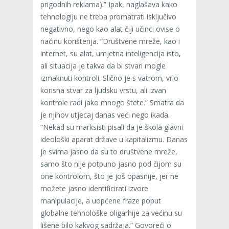
prigodnih reklama).” Ipak, naglašava kako
tehnologiju ne treba promatrati isključivo
negativno, nego kao alat čiji učinci ovise o
načinu korištenja. “Društvene mreže, kao i
internet, su alat, umjetna inteligencija isto,
ali situacija je takva da bi stvari mogle
izmaknuti kontroli. Slično je s vatrom, vrlo
korisna stvar za ljudsku vrstu, ali izvan
kontrole radi jako mnogo štete.” Smatra da
je njihov utjecaj danas veći nego ikada.
“Nekad su marksisti pisali da je škola glavni
ideološki aparat države u kapitalizmu. Danas
je svima jasno da su to društvene mreže,
samo što nije potpuno jasno pod čijom su
one kontrolom, što je još opasnije, jer ne
možete jasno identificirati izvore
manipulacije, a uopćene fraze poput
globalne tehnološke oligarhije za većinu su
lišene bilo kakvog sadržaja.” Govoreći o