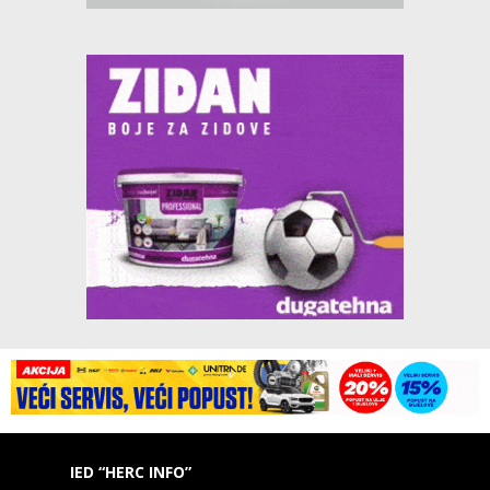
IED “HERC INFO”