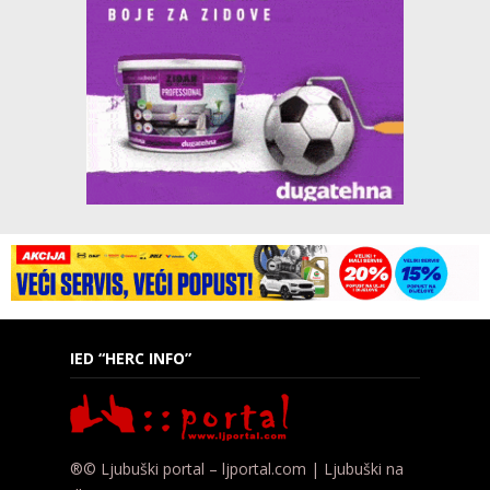
IED “HERC INFO”
®© Ljubuški portal – ljportal.com | Ljubuški na