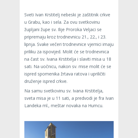
Sveti Ivan Krstitelj nebeski je zaštitnik crkve
u Grabu, kao i sela. Za ovu svetkovinu
župljani župe sv. Ilije Proroka Veljaci se
pripremaju kroz trodnevnicu 21., 22., i 23.
lipnja. Svake večeri trodnevnice vjernici imaju
priliku za ispovijed. Molit će se trodnevnica
na čast sv. Ivana Krstitelja i slaviti misa u 18
sati. Na uočnicu, nakon sv. mise molit će se
ispred spomenika žrtava ratova i upriličiti
druženje ispred crkve.
Na samu svetkovinu sv. Ivana Krstitelja,
sveta misa je u 11 sati, a predvodi je fra Ivan
Landeka ml., meštar novaka na Humcu.