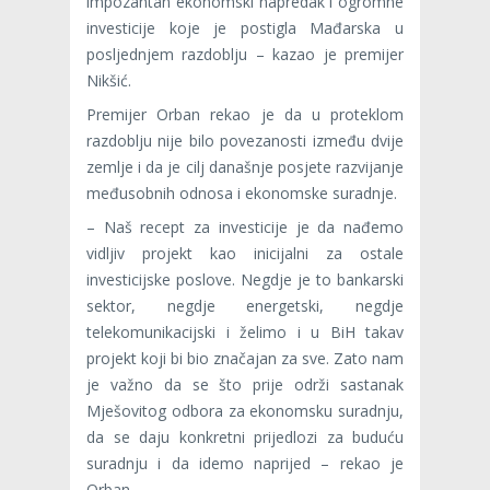
impozantan ekonomski napredak i ogromne
investicije koje je postigla Mađarska u
posljednjem razdoblju – kazao je premijer
Nikšić.
Premijer Orban rekao je da u proteklom
razdoblju nije bilo povezanosti između dvije
zemlje i da je cilj današnje posjete razvijanje
međusobnih odnosa i ekonomske suradnje.
– Naš recept za investicije je da nađemo
vidljiv projekt kao inicijalni za ostale
investicijske poslove. Negdje je to bankarski
sektor, negdje energetski, negdje
telekomunikacijski i želimo i u BiH takav
projekt koji bi bio značajan za sve. Zato nam
je važno da se što prije održi sastanak
Mješovitog odbora za ekonomsku suradnju,
da se daju konkretni prijedlozi za buduću
suradnju i da idemo naprijed – rekao je
Orban.