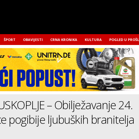
ŠPORT
OBAVIJESTI
CRNA KRONIKA
KULTURA
POGLED U PROŠ
USKOPLJE – Obilježavanje 24.
e pogibije ljubuških branitelja