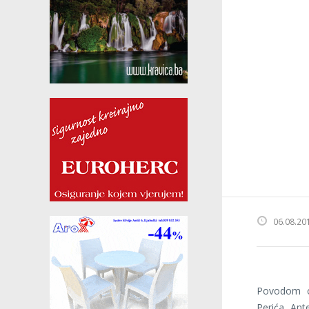
06.08.20
Povodom ob
Perića, Ant