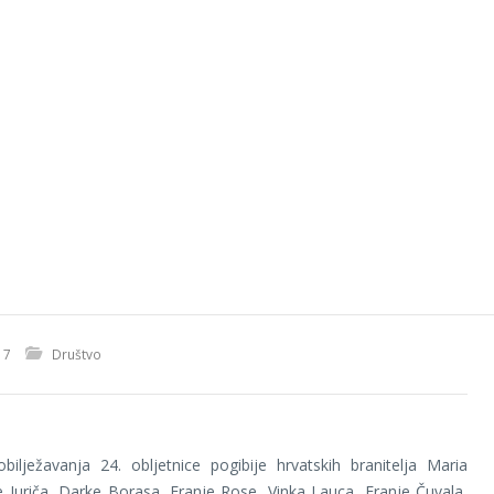
17
Društvo
ilježavanja 24. obljetnice pogibije hrvatskih branitelja Maria
e Juriča, Darke Borasa, Franje Rose, Vinka Lauca, Franje Čuvala,