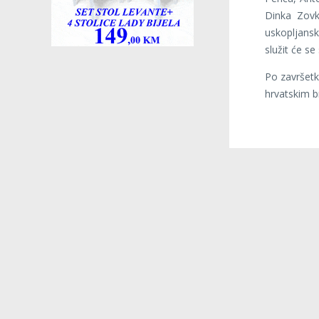
Dinka Zovk
uskopljansk
služit će s
Po završetk
hrvatskim b