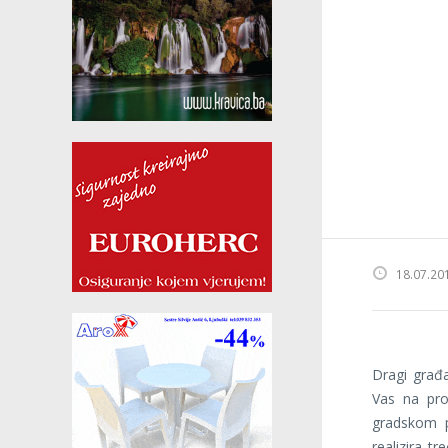
18.07.20
Dragi građa
Vas na proj
gradskom p
realizira t