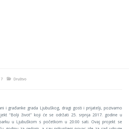
17
Društvo
ni i građanke grada Ljubuškog, dragi gosti i prijatelji, pozivamo
ekt “Bolji život” koji će se održati 25. srpnja 2017. godine u
arku u Ljubuškom s početkom u 20:00 sati. Ovaj projekt se
reću godinu za redom, a sav prikupljeni novac ide za rad udruge