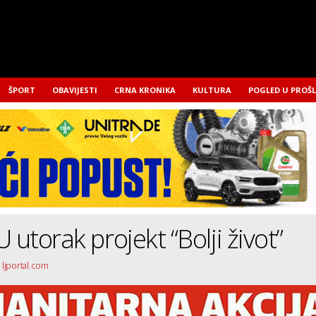
ŠPORT
OBAVIJESTI
CRNA KRONIKA
KULTURA
POGLED U PROŠ
 utorak projekt “Bolji život”
 ljportal.com