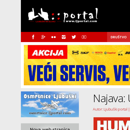
DRUŠTVO
Najava: U
Autor: Ljubuški portal |