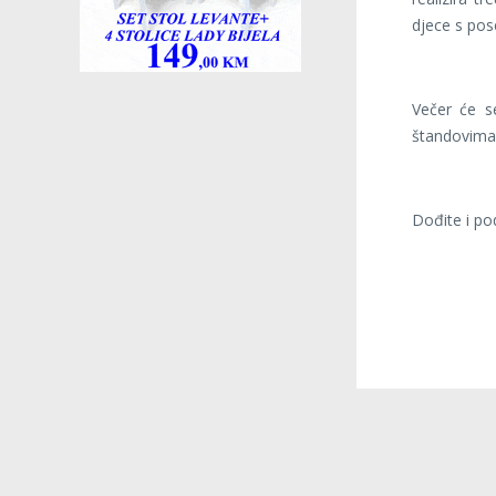
djece s po
Večer će s
štandovima 
Dođite i po