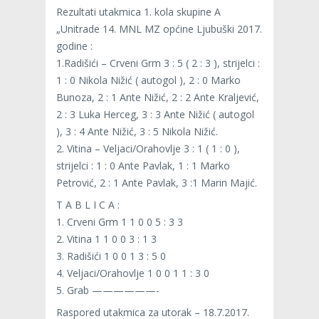
Rezultati utakmica 1. kola skupine A
„Unitrade 14. MNL MZ općine Ljubuški 2017.
godine :
1.Radišići – Crveni Grm 3 : 5 ( 2 : 3 ), strijelci :
1 : 0 Nikola Nižić ( autogol ), 2 : 0 Marko
Bunoza, 2 : 1 Ante Nižić, 2 : 2 Ante Kraljević,
2 : 3 Luka Herceg, 3 : 3 Ante Nižić ( autogol
), 3 : 4 Ante Nižić, 3 : 5 Nikola Nižić.
2. Vitina – Veljaci/Orahovlje 3 : 1 ( 1 : 0 ),
strijelci : 1 : 0 Ante Pavlak, 1 : 1 Marko
Petrović, 2 : 1 Ante Pavlak, 3 :1 Marin Majić.
T A B L I C A :
1. Crveni Grm 1 1 0 0 5 : 3 3
2. Vitina 1 1 0 0 3 : 1 3
3. Radišići 1 0 0 1 3 : 5 0
4. Veljaci/Orahovlje 1 0 0 1 1 : 3 0
5. Grab ——————-
Raspored utakmica za utorak – 18.7.2017.