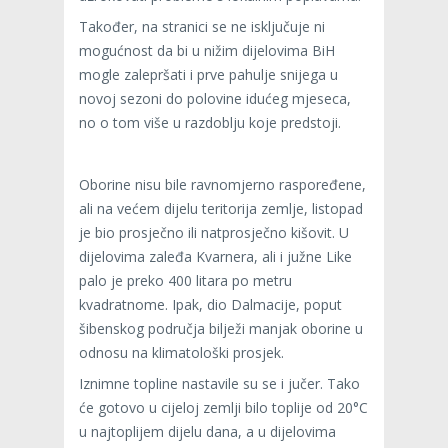
Također, na stranici se ne isključuje ni
mogućnost da bi u nižim dijelovima BiH
mogle zalepršati i prve pahulje snijega u
novoj sezoni do polovine idućeg mjeseca,
no o tom više u razdoblju koje predstoji.
Oborine nisu bile ravnomjerno raspoređene,
ali na većem dijelu teritorija zemlje, listopad
je bio prosječno ili natprosječno kišovit. U
dijelovima zaleđa Kvarnera, ali i južne Like
palo je preko 400 litara po metru
kvadratnome. Ipak, dio Dalmacije, poput
šibenskog područja bilježi manjak oborine u
odnosu na klimatološki prosjek.
Iznimne topline nastavile su se i jučer. Tako
će gotovo u cijeloj zemlji bilo toplije od 20°C
u najtoplijem dijelu dana, a u dijelovima