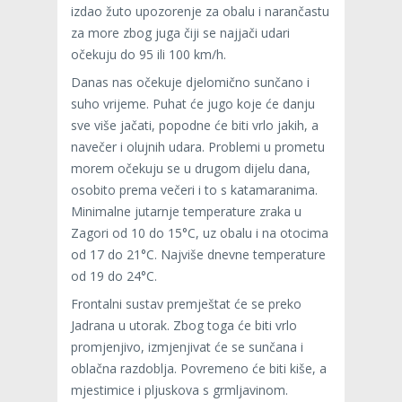
izdao žuto upozorenje za obalu i narančastu
za more zbog juga čiji se najjači udari
očekuju do 95 ili 100 km/h.
Danas nas očekuje djelomično sunčano i
suho vrijeme. Puhat će jugo koje će danju
sve više jačati, popodne će biti vrlo jakih, a
navečer i olujnih udara. Problemi u prometu
morem očekuju se u drugom dijelu dana,
osobito prema večeri i to s katamaranima.
Minimalne jutarnje temperature zraka u
Zagori od 10 do 15°C, uz obalu i na otocima
od 17 do 21°C. Najviše dnevne temperature
od 19 do 24°C.
Frontalni sustav premještat će se preko
Jadrana u utorak. Zbog toga će biti vrlo
promjenjivo, izmjenjivat će se sunčana i
oblačna razdoblja. Povremeno će biti kiše, a
mjestimice i pljuskova s grmljavinom.