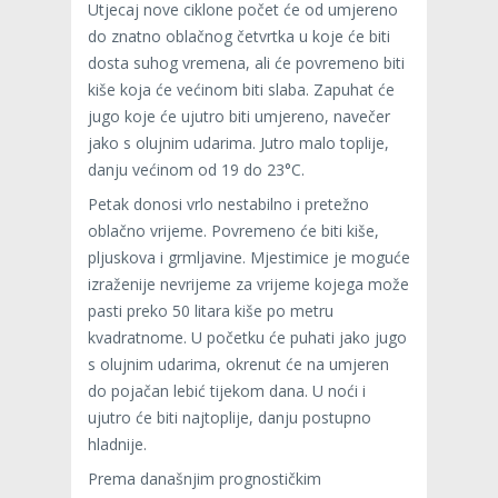
Utjecaj nove ciklone počet će od umjereno
do znatno oblačnog četvrtka u koje će biti
dosta suhog vremena, ali će povremeno biti
kiše koja će većinom biti slaba. Zapuhat će
jugo koje će ujutro biti umjereno, navečer
jako s olujnim udarima. Jutro malo toplije,
danju većinom od 19 do 23°C.
Petak donosi vrlo nestabilno i pretežno
oblačno vrijeme. Povremeno će biti kiše,
pljuskova i grmljavine. Mjestimice je moguće
izraženije nevrijeme za vrijeme kojega može
pasti preko 50 litara kiše po metru
kvadratnome. U početku će puhati jako jugo
s olujnim udarima, okrenut će na umjeren
do pojačan lebić tijekom dana. U noći i
ujutro će biti najtoplije, danju postupno
hladnije.
Prema današnjim prognostičkim