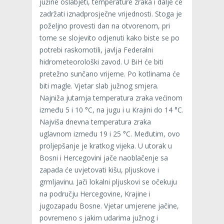
južine oslabjeti, temperature zraka i dalje će
zadržati iznadprosječne vrijednosti. Stoga je
poželjno provesti dan na otvorenom, pri
tome se slojevito odjenuti kako biste se po
potrebi raskomotili, javlja Federalni
hidrometeorološki zavod. U BiH će biti
pretežno sunčano vrijeme. Po kotlinama će
biti magle. Vjetar slab južnog smjera.
Najniža jutarnja temperatura zraka većinom
između 5 i 10 °C, na jugu i u Krajini do 14 °C.
Najviša dnevna temperatura zraka
uglavnom između 19 i 25 °C. Međutim, ovo
proljepšanje je kratkog vijeka. U utorak u
Bosni i Hercegovini jače naoblačenje sa
zapada će uvjetovati kišu, pljuskove i
grmljavinu. Jači lokalni pljuskovi se očekuju
na području Hercegovine, Krajine i
jugozapadu Bosne. Vjetar umjerene jačine,
povremeno s jakim udarima južnog i