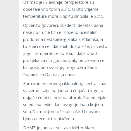
Dalmacije i Slavonije, temperature su
dosezale vrlo toplih 25°C. U isto vrijeme
temperatura mora u Splitu iznosila je 22°C.
Općenito govoreći, sljedećih desetak dana
naše područje bit će izloženo učestalim
prodorima nestabilnog zraka s Atlantika, a
to znači da će i dalje biti dosta kiše, uz često
jugo i temperature koje su i dalje iznad
prosjeka za dio godine. Ipak, od vikenda će
biti postupno svježije, prognozira Rade
Popadić za Dalmaciju danas.
Formiranjem novog ciklonalnog centra iznad
sjeverne Italije na Jadranu će jačati jugo, a
najjače će biti u noći na utorak. Ponedjeljak i
srijeda su jedini dani ovog tjedna u kojima
se u Dalmaciji ne očekuje kiše. U novom
tjednu neće biti zahlađenja.
DHMZ je, unutar sustava MeteoAlarm,