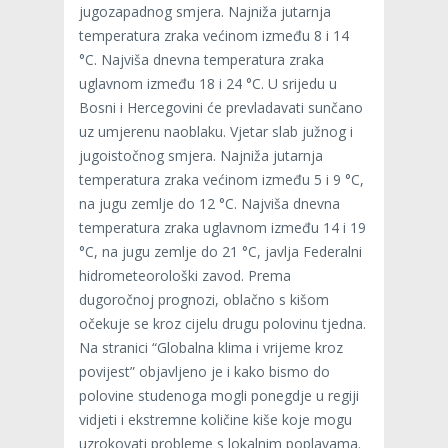
jugozapadnog smjera. Najniža jutarnja
temperatura zraka većinom između 8 i 14
°C. Najviša dnevna temperatura zraka
uglavnom između 18 i 24 °C. U srijedu u
Bosni i Hercegovini će prevladavati sunčano
uz umjerenu naoblaku. Vjetar slab južnog i
jugoistočnog smjera. Najniža jutarnja
temperatura zraka većinom između 5 i 9 °C,
na jugu zemlje do 12 °C. Najviša dnevna
temperatura zraka uglavnom između 14 i 19
°C, na jugu zemlje do 21 °C, javlja Federalni
hidrometeorološki zavod. Prema
dugoročnoj prognozi, oblačno s kišom
očekuje se kroz cijelu drugu polovinu tjedna.
Na stranici “Globalna klima i vrijeme kroz
povijest” objavljeno je i kako bismo do
polovine studenoga mogli ponegdje u regiji
vidjeti i ekstremne količine kiše koje mogu
uzrokovati probleme s lokalnim poplavama.