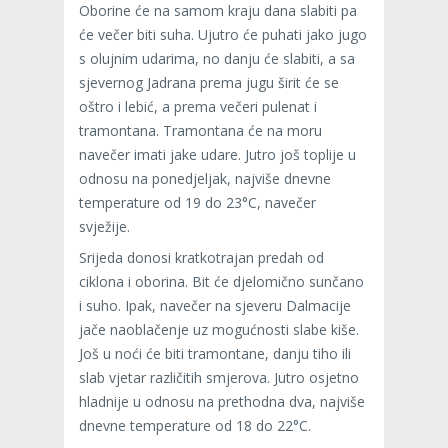
Oborine će na samom kraju dana slabiti pa
će večer biti suha. Ujutro će puhati jako jugo
s olujnim udarima, no danju će slabiti, a sa
sjevernog Jadrana prema jugu širit će se
oštro i lebić, a prema večeri pulenat i
tramontana. Tramontana će na moru
navečer imati jake udare. Jutro još toplije u
odnosu na ponedjeljak, najviše dnevne
temperature od 19 do 23°C, navečer
svježije.
Srijeda donosi kratkotrajan predah od
ciklona i oborina. Bit će djelomično sunčano
i suho. Ipak, navečer na sjeveru Dalmacije
jače naoblačenje uz mogućnosti slabe kiše.
Još u noći će biti tramontane, danju tiho ili
slab vjetar različitih smjerova. Jutro osjetno
hladnije u odnosu na prethodna dva, najviše
dnevne temperature od 18 do 22°C.