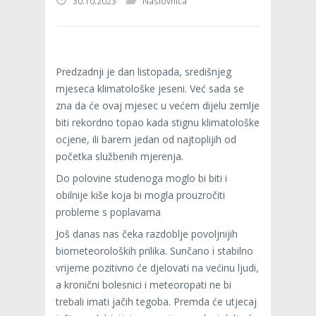
30.10.2023
Naslovnica
Predzadnji je dan listopada, središnjeg
mjeseca klimatološke jeseni. Već sada se
zna da će ovaj mjesec u većem dijelu zemlje
biti rekordno topao kada stignu klimatološke
ocjene, ili barem jedan od najtoplijih od
početka službenih mjerenja.
Do polovine studenoga moglo bi biti i
obilnije kiše koja bi mogla prouzročiti
probleme s poplavama
Još danas nas čeka razdoblje povoljnijih
biometeoroloških prilika. Sunčano i stabilno
vrijeme pozitivno će djelovati na većinu ljudi,
a kronični bolesnici i meteoropati ne bi
trebali imati jačih tegoba. Premda će utjecaj