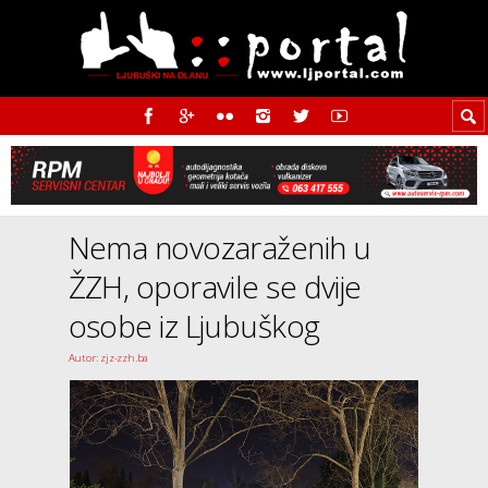
Nema novozaraženih u
ŽZH, oporavile se dvije
osobe iz Ljubuškog
Autor: zjz-zzh.ba