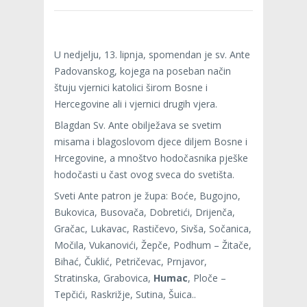
U nedjelju, 13. lipnja, spomendan je sv. Ante
Padovanskog, kojega na poseban način
štuju vjernici katolici širom Bosne i
Hercegovine ali i vjernici drugih vjera.
Blagdan Sv. Ante obilježava se svetim
misama i blagoslovom djece diljem Bosne i
Hrcegovine, a mnoštvo hodočasnika pješke
hodočasti u čast ovog sveca do svetišta.
Sveti Ante patron je župa: Boće, Bugojno,
Bukovica, Busovača, Dobretići, Drijenča,
Gračac, Lukavac, Rastičevo, Sivša, Sočanica,
Močila, Vukanovići, Žepče, Podhum – Žitače,
Bihać, Čuklić, Petričevac, Prnjavor,
Stratinska, Grabovica,
Humac
, Ploče –
Tepčići, Raskrižje, Sutina, Šuica..