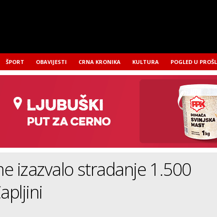
ŠPORT
OBAVIJESTI
CRNA KRONIKA
KULTURA
POGLED U PROŠ
e izazvalo stradanje 1.500
apljini