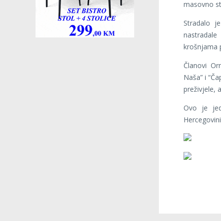
masovno str
Stradalo j
nastradal
krošnjama p
Članovi Orn
Naša” i “Ča
preživjele, 
Ovo je jed
Hercegovini