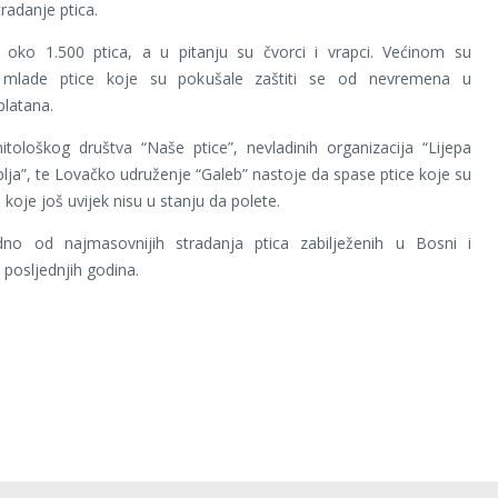
adanje ptica.
e oko 1.500 ptica, a u pitanju su čvorci i vrapci. Većinom su
e mlade ptice koje su pokušale zaštiti se od nevremena u
latana.
itološkog društva “Naše ptice”, nevladinih organizacija “Lijepa
plja”, te Lovačko udruženje “Galeb” nastoje da spase ptice koje su
a koje još uvijek nisu u stanju da polete.
no od najmasovnijih stradanja ptica zabilježenih u Bosni i
 posljednjih godina.