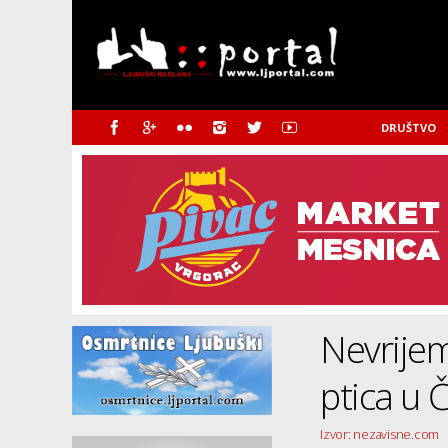
DRUŠTVO
Nevrijem
ptica u Č
Izvor: nezavisne.com