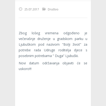
25.07.2017
Društvo
Zbog lošeg vremena odgođeno je
večerašnje druženje u gradskom parku u
Ljubuškom pod nazivom “Bolji život” za
potrebe rada Udruge roditelja djece s
posebnim potrebama ” Duga” Ljubuški.
Novi datum održavanja objaviti će se
uskoro!!!