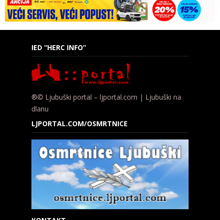
IED “HERC INFO”
®© Ljubuški portal – ljportal.com | Ljubuški na
dlanu
LJPORTAL.COM/OSMRTNICE