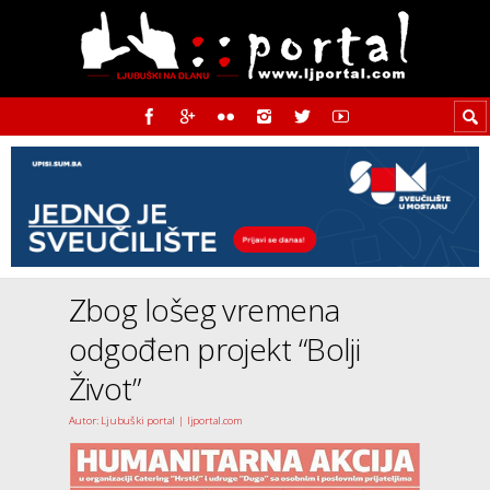
Zbog lošeg vremena
odgođen projekt “Bolji
Život”
Autor: Ljubuški portal | ljportal.com