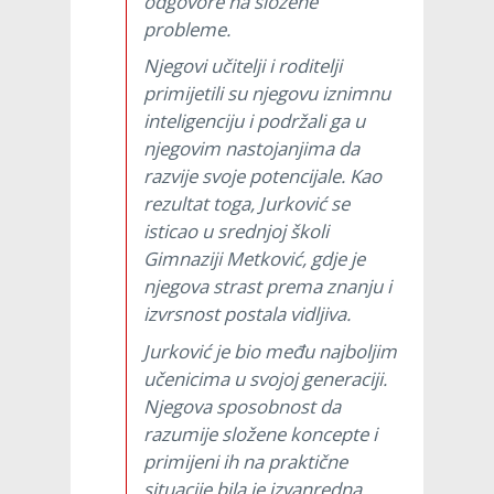
odgovore na složene
probleme.
Njegovi učitelji i roditelji
primijetili su njegovu iznimnu
inteligenciju i podržali ga u
njegovim nastojanjima da
razvije svoje potencijale. Kao
rezultat toga, Jurković se
isticao u srednjoj školi
Gimnaziji Metković, gdje je
njegova strast prema znanju i
izvrsnost postala vidljiva.
Jurković je bio među najboljim
učenicima u svojoj generaciji.
Njegova sposobnost da
razumije složene koncepte i
primijeni ih na praktične
situacije bila je izvanredna.