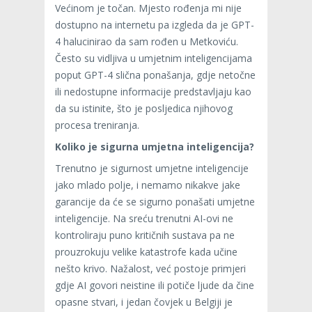
Većinom je točan. Mjesto rođenja mi nije
dostupno na internetu pa izgleda da je GPT-
4 halucinirao da sam rođen u Metkoviću.
Često su vidljiva u umjetnim inteligencijama
poput GPT-4 slična ponašanja, gdje netočne
ili nedostupne informacije predstavljaju kao
da su istinite, što je posljedica njihovog
procesa treniranja.
Koliko je sigurna umjetna inteligencija?
Trenutno je sigurnost umjetne inteligencije
jako mlado polje, i nemamo nikakve jake
garancije da će se sigurno ponašati umjetne
inteligencije. Na sreću trenutni AI-ovi ne
kontroliraju puno kritičnih sustava pa ne
prouzrokuju velike katastrofe kada učine
nešto krivo. Nažalost, već postoje primjeri
gdje AI govori neistine ili potiče ljude da čine
opasne stvari, i jedan čovjek u Belgiji je