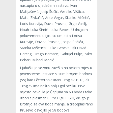
nastupio u sljedećem sastavu: Ivan
Matijašević, Josip Šošić, Veselko Vištica,
Matej Živkušić, Ante Vegar, Stanko Mišetić,
Loris Kurevija, David Prusina, Grgo Vasilj,
Noah-Luka Šimić i Luka Bebek. U drugom
poluvremenu u igru su umjesto Lorisa
Kurevije, Davida Prusine, Josipa Šošića,
Stanka Mišetića i Luke Bebeka ušli David
Herceg, Drago Barbarić, Gabrijel Puljić, Niko
Pehar i Mihael Medić.
Ljubuški je sezonu završio na petom mjestu
prvenstvene ljestvice s istim brojem bodova
(55) kao i četvrtoplasirani Troglav 1918, ali
Troglav ima nešto bolju gol razliku. Prvo
mjesto osvojila je Čapljina sa 63 boda i tako
izborila plasman u Prvu ligu F BiH, drugo je
Brotnjo sa dva boda manje, a trećeplasirano
Kruševo osvojilo je 58 bodova.