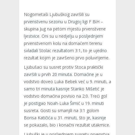
Nogometaši Ljubuškog završili su
prvenstvenu sezonu u Drugoj ligi F BiH –
skupina Jug na petom mjestu prvenstvene
ljestvice. Oni su u nedjelju u posljednjem
prvenstvenom kolu na domaćem terenu
svladali Stolac rezultatom 3:1, to je ujedno
rezultat kojim je završeno prvo poluvrijeme.
Ljubušaci su susret protiv Stoca praktički
završili u prvih 20 minuta. Domaćine je u
vodstvo doveo Luka Bebek već u 9. minuti, a
samo tri minuta kasnije Stanko Mišetić je
vodstvo domaćina povisio na 2:0. Treći gol
je postigao Noah-Luka Šimić u 19. minuti
susreta. Gosti su smanjili na 3:1 golom
Borisa Katičića u 31. minuti, što je, kasnije
se pokazalo, bio i konačni rezultat utakmice.
Ljubuški je u posljednjem susretu prvenstva