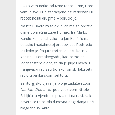
– Ako vam netko oduzme radost i mir, uzeo
vam je sve. Nije zabranjeno biti radostan i tu
radost nositi drugima – poručio je.
Na kraju svete mise okupljenima se obratio,
u ime domaćina župe Humac, fra Marko
Bandić koji je zahvalio fra Juri Barišiću na
dolasku i nadahnutoj propovijedi. Podsjetio
je i kako je fra Jure rođen 29. ožujka 1979.
godine u Tomislavgradu, kao osmo od
jedanaestero djece, te da je prije ulaska u
franjevački red završio ekonomski fakultet i
radio u bankarskom sektoru.
Za liturgijsko pjevanje bio je zadužen zbor
Laudate Dominum
pod vodstvom Nikole
Sabljića, a vjernici su pozvani i na nastavak
devetnice te ostala duhovna događanja uoči
blagdana sv. Ante.