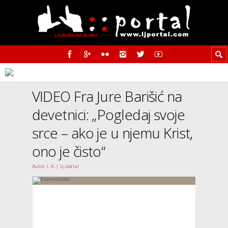
VIDEO Fra Jure Barišić na
devetnici: „Pogledaj svoje
srce – ako je u njemu Krist,
ono je čisto“
Autor: I. A. | Lj::portal