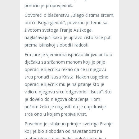
poručio je propovjednik.
Govoreći o blaženstvu „Blago čistima srcem,
oni će Boga gledati“, povezao je temu sa
životom svetoga Franje Asiškoga,
naglašavajući kako je upravo čisto srce put
prema istinskoj slobodi i radosti.
Fra Jure je vjernicima ispričao dirljivu priču o
dječaku sa srčanom manom koji je prije
operacije liječniku rekao da će u njegovu
srcu pronaći Isusa Krista. Nakon uspješne
operacije liječnik mu je na pitanje što je
vidio u njegovu srcu odgovorio: „Isusa“, što
je dovelo do njegova obraćenja. Tom
pričom želio je naglasiti da je najzdravije
srce ono u kojem prebiva Krist.
Posebno je istaknuo primjer svetoga Franje
koji je bio slobodan od navezanosti na
materijalne stvari, ljude i položaje te je u