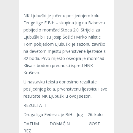
NK Ljubuški je jučer u posljednjem kolu
Druge lige F BiH – skupina Jug na Babovcu
pobijedio momčad Stoca 2:0. Strijelci za
Ljubuški bili su Josip Šošić i Mirko Miletić.
Tom pobjedom Ljubuški je sezonu završio
na devetom mjestu prvenstvene ljestvice s
32 boda. Prvo mjesto osvojila je momčad
Klisa s bodom prednosti ispred HNK
Kruševo.
U nastavku teksta donosimo rezultate
posljednjeg kola, prvenstvenu ljestvicu i sve
rezultate NK Ljubuški u ovoj sezoni.
REZULTATI
Druga liga Federacije BiH – Jug – 26. kolo
DATUM DOMAĆIN GOST
REZ