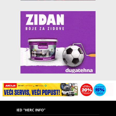
IED “HERC INFO”