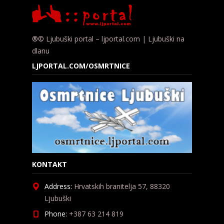
®© Ljubuški portal – ljportal.com | Ljubuški na
dlanu
LJPORTAL.COM/OSMRTNICE
KONTAKT
Address:
Hrvatskih branitelja 57, 88320
Ljubuški
Phone:
+387 63 214 819