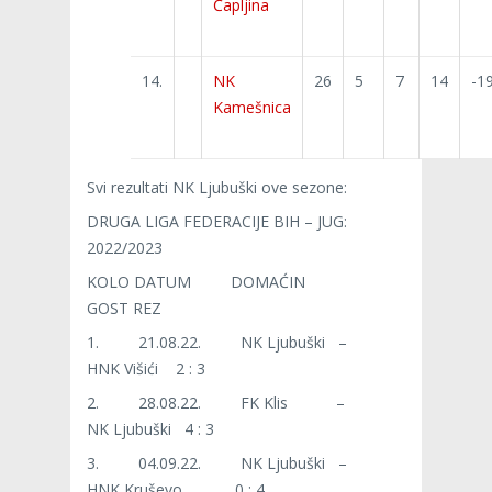
Čapljina
14.
NK
26
5
7
14
-1
Kamešnica
Svi rezultati NK Ljubuški ove sezone:
DRUGA LIGA FEDERACIJE BIH – JUG:
2022/2023
KOLO DATUM DOMAĆIN
GOST REZ
1. 21.08.22. NK Ljubuški –
HNK Višići 2 : 3
2. 28.08.22. FK Klis –
NK Ljubuški 4 : 3
3. 04.09.22. NK Ljubuški –
HNK Kruševo 0 : 4