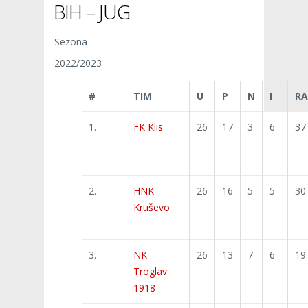
BIH – JUG
Sezona
2022/2023
#
TIM
U
P
N
I
RA
1.
FK Klis
26
17
3
6
37
2.
HNK
26
16
5
5
30
Kruševo
3.
NK
26
13
7
6
19
Troglav
1918