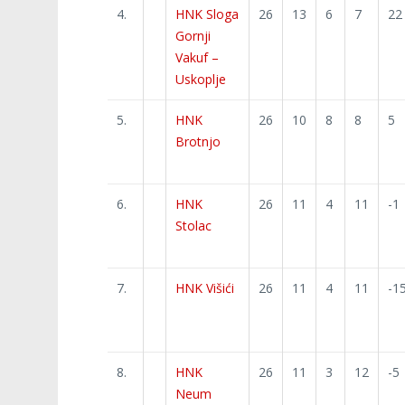
4.
HNK Sloga
26
13
6
7
22
Gornji
Vakuf –
Uskoplje
5.
HNK
26
10
8
8
5
Brotnjo
6.
HNK
26
11
4
11
-1
Stolac
7.
HNK Višići
26
11
4
11
-1
8.
HNK
26
11
3
12
-5
Neum