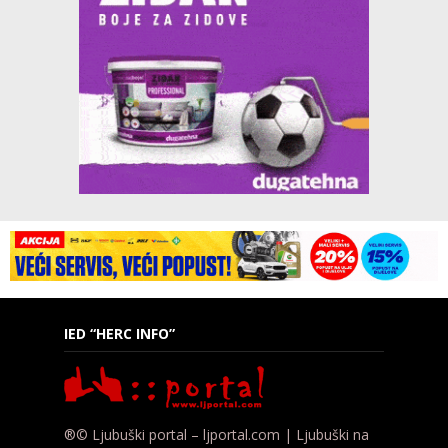
IED “HERC INFO”
®© Ljubuški portal – ljportal.com | Ljubuški na