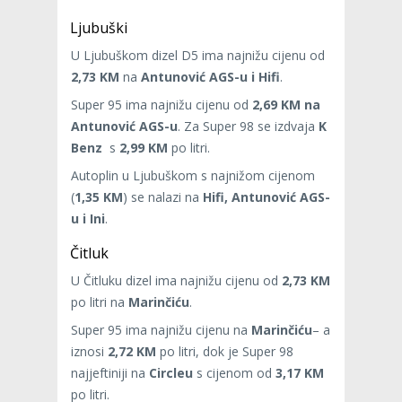
Ljubuški
U Ljubuškom dizel D5 ima najnižu cijenu od
2,73 KM
na
Antunović AGS-u i Hifi
.
Super 95 ima najnižu cijenu od
2,69 KM na
Antunović AGS-u
. Za Super 98 se izdvaja
K
Benz
s
2,99 KM
po litri.
Autoplin u Ljubuškom s najnižom cijenom
(
1,35 KM
) se nalazi na
Hifi, Antunović AGS-
u i Ini
.
Čitluk
U Čitluku dizel ima najnižu cijenu od
2,73 KM
po litri na
Marinčiću
.
Super 95 ima najnižu cijenu na
Marinčiću
– a
iznosi
2,72 KM
po litri, dok je Super 98
najjeftiniji na
Circleu
s cijenom od
3,17 KM
po litri.