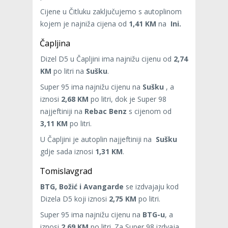
Cijene u Čitluku zaključujemo s autoplinom
kojem je najniža cijena od
1,41 KM
na
Ini.
Čapljina
Dizel D5 u Čapljini ima najnižu cijenu od
2,74
KM
po litri na
Sušku
.
Super 95 ima najnižu cijenu na
Sušku
, a
iznosi
2,68 KM
po litri, dok je Super 98
najjeftiniji na
Rebac Benz
s cijenom od
3,11 KM
po litri.
U Čapljini je autoplin najjeftiniji na
Sušku
gdje sada iznosi
1,31 KM
.
Tomislavgrad
BTG, Božić i Avangarde
se izdvajaju kod
Dizela D5 koji iznosi
2,75 KM
po litri.
Super 95 ima najnižu cijenu na
BTG-u
, a
iznosi
2,69 KM
po litri. Za Super 98 izdvaja