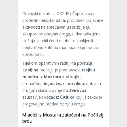
Policijski djelatnici OKP PU Čapljina su u
proteklih nekoliko dana, provodeći pojačane
aktivnosti na sprečavanju i suzbijanju
zlouporabe opojnih droga, u dva odvojena
slučaja zatekli četiri osobe te zaplijenili
neutvrđenu količinu marihuane i pribor za
konzumaciju.
Tijekom operativnih radnji na području
Čapljine
, policija je prvo privela
trojicu
mladića iz Mostara
kod kojih je
pronađena
biljna tvar i mrvilica
, dok je u
drugom slučaju u mjestu
Zvirovići
zaustavljen vozač iz
Čitluka
koji je također
dragovoljno predao opojnu drogu.
Mladići iz Mostara zatečeni na Počitelj
brdu