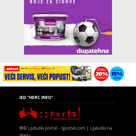
IED “HERC INFO”
®© Ljubuški portal – ljportal.com | Ljubuški na
dlanu