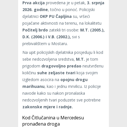
Prva akcija
provedena je u petak,
3. srpnja
2026. godine
, točno u ponoć. Policijski
djelatnici
OKP PU Čapljina
su, vršeći
pojačane aktivnosti na terenu, na lokalitetu
Počitelj brdo
zatekli tri osobe:
M.T.
(2005.),
D.K. (2006.) i V.B. (2002.),
svi s
prebivalištem u Mostaru.
Na upit policijskih djelatnika posjeduju li kod
sebe nedozvoljena sredstva,
M.T.
je tom
prigodom
dragovoljno predao
neutvrđenu
količinu
suhe zeljaste tvari
koja svojim
izgledom asocira na
opojnu drogu
marihuanu
, kao i jednu mrvilicu. Iz policije
navode kako su nakon pronalaska
nedozvoljenih tvari poduzete sve potrebne
zakonske mjere i radnje.
Kod Čitlučanina u Mercedesu
pronađena droga