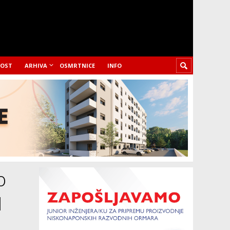
LOST
ARHIVA
OSMRTNICE
INFO
o
H