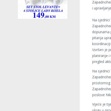
Zapadnoherc
i upravljan
Na sjednici 
Zapadnoher
dopunama p
pitanja upr
koordinacij
Izvršen je 
planiranje 
pregled akt
Na sjednici 
Zapadnoherce
prostornog u
Zapadnoherc
poslove Ni
Vijeće je t
ulogu u pro