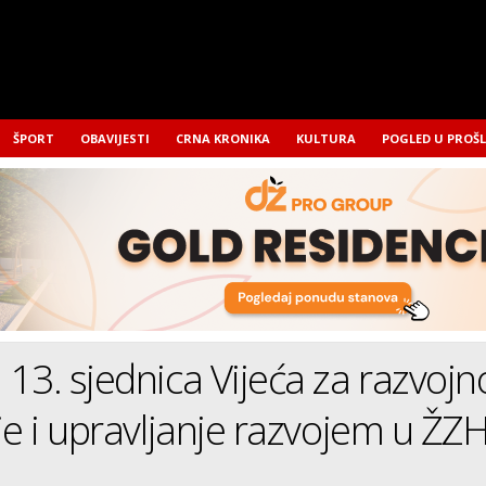
ŠPORT
OBAVIJESTI
CRNA KRONIKA
KULTURA
POGLED U PROŠ
13. sjednica Vijeća za razvojn
je i upravljanje razvojem u ŽZ