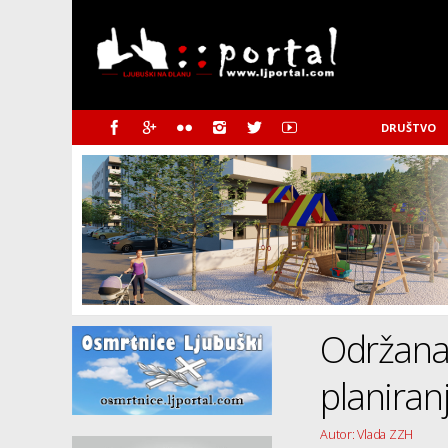
DRUŠTVO
Održana 
planiran
Autor: Vlada ZZH