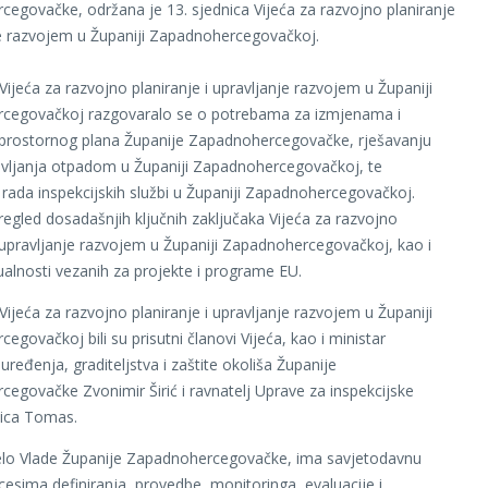
egovačke, održana je 13. sjednica Vijeća za razvojno planiranje
je razvojem u Županiji Zapadnohercegovačkoj.
Vijeća za razvojno planiranje i upravljanje razvojem u Županiji
cegovačkoj razgovaralo se o potrebama za izmjenama i
rostornog plana Županije Zapadnohercegovačke, rješavanju
avljanja otpadom u Županiji Zapadnohercegovačkoj, te
i rada inspekcijskih službi u Županiji Zapadnohercegovačkoj.
pregled dosadašnjih ključnih zaključaka Vijeća za razvojno
i upravljanje razvojem u Županiji Zapadnohercegovačkoj, kao i
ualnosti vezanih za projekte i programe EU.
Vijeća za razvojno planiranje i upravljanje razvojem u Županiji
govačkoj bili su prisutni članovi Vijeća, kao i ministar
ređenja, graditeljstva i zaštite okoliša Županije
egovačke Zvonimir Širić i ravnatelj Uprave za inspekcijske
kica Tomas.
ijelo Vlade Županije Zapadnohercegovačke, ima savjetodavnu
cesima definiranja, provedbe, monitoringa, evaluacije i