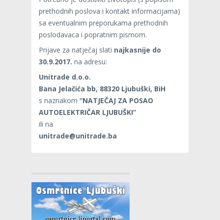
prethodnih poslova i kontakt informacijama)
sa eventualnim preporukama prethodnih
poslodavaca i popratnim pismom.
Prijave za natječaj slati
najkasnije do
30.9.2017.
na adresu:
Unitrade d.o.o.
Bana Jelačića bb, 88320 Ljubuški, BiH
s naznakom
“NATJEČAJ ZA POSAO
AUTOELEKTRIČAR LJUBUŠKI”
ili na
unitrade@unitrade.ba