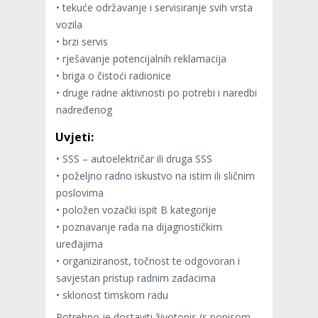
• tekuće održavanje i servisiranje svih vrsta
vozila
• brzi servis
• rješavanje potencijalnih reklamacija
• briga o čistoći radionice
• druge radne aktivnosti po potrebi i naredbi
nadređenog
Uvjeti:
• SSS – autoelektričar ili druga SSS
• poželjno radno iskustvo na istim ili sličnim
poslovima
• položen vozački ispit B kategorije
• poznavanje rada na dijagnostičkim
uređajima
• organiziranost, točnost te odgovoran i
savjestan pristup radnim zadacima
• sklonost timskom radu
Potrebno je dostaviti životopis (s popisom