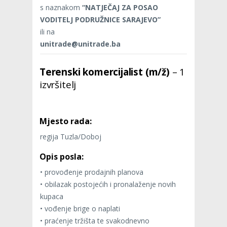
s naznakom
“NATJEČAJ ZA POSAO
VODITELJ PODRUŽNICE SARAJEVO”
ili na
unitrade@unitrade.ba
Terenski komercijalist (m/ž)
– 1
izvršitelj
Mjesto rada:
regija Tuzla/Doboj
Opis posla:
• provođenje prodajnih planova
• obilazak postojećih i pronalaženje novih
kupaca
• vođenje brige o naplati
• praćenje tržišta te svakodnevno