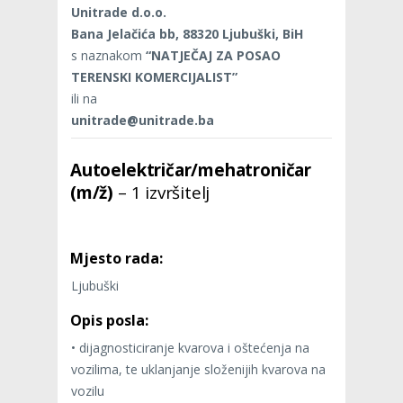
Unitrade d.o.o.
Bana Jelačića bb, 88320 Ljubuški, BiH
s naznakom
“NATJEČAJ ZA POSAO
TERENSKI KOMERCIJALIST”
ili na
unitrade@unitrade.ba
Autoelektričar/mehatroničar
(m/ž)
– 1 izvršitelj
Mjesto rada:
Ljubuški
Opis posla:
• dijagnosticiranje kvarova i oštećenja na
vozilima, te uklanjanje složenijih kvarova na
vozilu