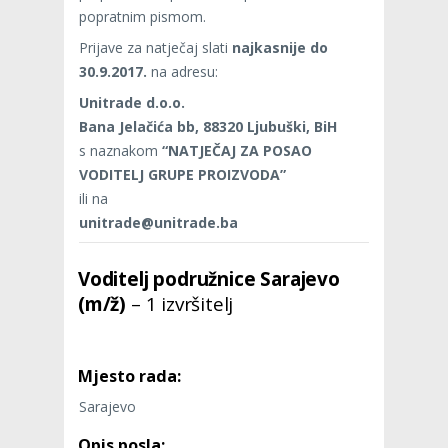
popratnim pismom.
Prijave za natječaj slati
najkasnije do
30.9.2017.
na adresu:
Unitrade d.o.o.
Bana Jelačića bb, 88320 Ljubuški, BiH
s naznakom
“NATJEČAJ ZA POSAO
VODITELJ GRUPE PROIZVODA”
ili na
unitrade@unitrade.ba
Voditelj podružnice Sarajevo
(m/ž)
– 1 izvršitelj
Mjesto rada:
Sarajevo
Opis posla: