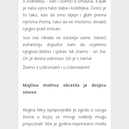
o Evanđelju – kao i učenici iz Emausa, a ipak
je naša vjera tako slaba i kolebljiva. Često je
to tako, kao da smo slijepi i gluhi prema
riječima Pisma, tako da ne možemo shva­titi
njegov pravi smisao.
Isus nas nikada ne ostavlja same. Slaveći
euharistiju dopušta nam da osjetimo
njegovu blizinu i ljubav. Mi znamo : on živi.
On je doista uskrsnuo. On je s nama!
Živimo s Uskrsnulim i u Uskrsnulom!
Majčina molitva obratila je dvojicu
sinova
Regina Riley ispripovjedila je zgodu iz svoga
života u kojoj se mnogi roditelji mogu
prepoznati. Više je godina neprestano molila