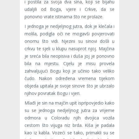
i postila za svoja dva sina, koji se bijahu
udaljili od Boga, vjere i Crkve, da se
ponovno vrate istinama što ne prolaze.
I jednoga je nedjeljnog jutra, dok je klečala i
molila, podigla oči ne mogavši povjerovati
onomu što vidi. Njezini su sinovi došli u
crkvu te sjeli u klupu nasuprot njoj. Majčina
je sreća bila neopisiva i duša joj je ponovno
bila na mjestu. Cijelu je misu provela
zahvaljujući Bogu koji je učinio tako veliko
čudo. Nakon određena vremena tijekom
objeda upitala je svoje sinove što je ubrzalo
nji­hov povratak Bogu i vjeri.
Mlađi je sin na majčin upit ispripovjedio kako
su se jednoga nedjeljnog jutra za vrijeme
odmora u Coloradu njih dvojica vozila
cestom što vijuga niz brda. Kiša je padala
kao iz kabla. Vozeći se tako, primakli su se