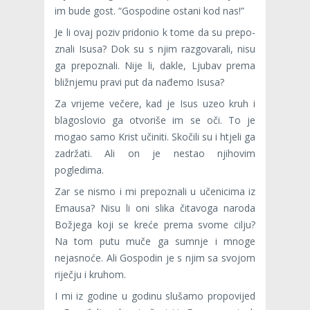
im bude gost. “Gospodine ostani kod nas!”
Je li ovaj poziv pridonio k tome da su prepo­
znali Isusa? Dok su s njim razgovarali, nisu
ga pre­poznali. Nije li, dakle, Ljubav prema
bližnjemu pravi put da nađemo Isusa?
Za vrijeme večere, kad je Isus uzeo kruh i
blagoslovio ga otvoriše im se oči. To je
mogao samo Krist učiniti. Skočili su i htjeli ga
zadržati. Ali on je nestao nji­hovim
pogledima.
Zar se nismo i mi prepoznali u učenicima iz
Emausa? Nisu li oni slika čitavoga naroda
Božjega koji se kreće prema svome cilju?
Na tom putu muče ga sumnje i mnoge
nejasnoće. Ali Gospodin je s njim sa svojom
riječju i kruhom.
I mi iz godine u godinu slušamo propovijed