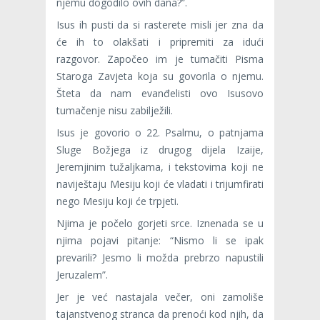
njemu dogodilo ovih dana?”.
Isus ih pusti da si rasterete misli jer zna da
će ih to olakšati i pri­premiti za idući
razgovor. Započeo im je tumačiti Pisma
Staroga Zavjeta koja su govorila o njemu.
Šteta da nam evanđelisti ovo Isusovo
tumačenje nisu zabilježili.
Isus je govorio o 22. Psalmu, o patnjama
Sluge Božjega iz drugog dijela Izaije,
Jeremjinim tužaljkama, i tekstovima koji ne
naviještaju Mesiju koji će vladati i trijumfirati
nego Mesiju koji će trpjeti.
Njima je počelo gorjeti srce. Iznenada se u
njima pojavi pitanje: “Nismo li se ipak
prevarili? Jesmo li možda prebrzo napustili
Jeru­zalem”.
Jer je već nastajala večer, oni zamoliše
tajanstvenog stranca da prenoći kod njih, da