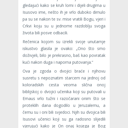
gledajući kako se kruh lomi i dijeli drugima u
Isusovo ime, nešto ih je vrlo duboko dirnulo
pa su se nakon te sv. mise vratili Bogu, vjeri i
Crkvi koju su u jednome razdoblju svoga
života bili posve odbacili.
Rečenica kojom su izrekli svoje unutarnje
iskustvo glasila je ovako: „Ono što smo
doživjeli, bilo je prekras­no, baš kao povratak
kući nakon duga i naporna putovanja.“
Ova je zgoda o dvojici braće i njihovu
susretu s nepoz­natim starcem na jednoj od
koloradskih cesta veoma slična onoj
biblijskoj o dvojici učenika koji su putovali u
Emaus vrlo tužni i razočarani onim što se
proteklih dana dogodi­lo u Jeruzalemu, a
čemu su i oni bili svjedoci. Njih su dvojica bili
Isusovi učenici koji su ga radosno slijedili
vjerujući kako je On onaj kojega je Bog