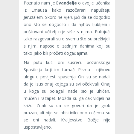
Poznato nam je
Evanđelje
o dvojici učenika
iz Emausa kako razočarani napuštaju
Jeruzalem. Skoro ne vjerujući da se dogodilo
ono što se dogodilo i da njihov ljubljeni i
poštovani učitelj nije više s njima. Putujući
tako razgovarali su o svemu što su preži­vjeli
s njim, napose o zadnjim danima koji su
tako jako bili prožeti događajima.
Na putu kući oni susreću božanskoga
Spasitelja koji im tumači Pisma i njihovu
ulogu u povijesti spasenja. Oni su se nadali
da je Isus onaj kojega su svi očekivali. Onaj
u koga su polagali nade bio je uhićen,
mučen i razapet. Možda su ga čak vidjeli na
križu. Znali su da se govori da je grob
prazan, ali nije se obistinilo ono o čemu su
se oni nadali. Kraljevstvo Božje nije
uspostavljeno.