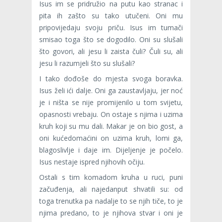
Isus im se pridružio na putu kao stranac i
pita ih zašto su tako utučeni. Oni mu
pripovijedaju svoju priču. Isus im tumači
smisao toga što se dogodilo. Oni su slušali
što govori, ali jesu li zaista čuli? Čuli su, ali
jesu li razumjeli što su slušali?
I tako dođoše do mjesta svoga boravka.
Isus želi ići dalje. Oni ga zaustavljaju, jer noć
je i ništa se nije promijenilo u tom svijetu,
opasnosti vrebaju. On ostaje s njima i uzima
kruh koji su mu dali. Makar je on bio gost, a
oni kućedomaćini on uzima kruh, lomi ga,
blagoslivlje i daje im. Dijeljenje je počelo.
Isus ne­staje ispred njihovih očiju.
Ostali s tim komadom kruha u ruci, puni
začuđenja, ali najedanput shvatili su: od
toga trenutka pa nadalje to se njih tiče, to je
njima predano, to je njihova stvar i oni je