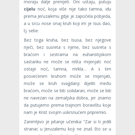
moraju dalje prenijeti. Oni ustaju, putuju
cijelu
noć, koja više nije tako tamna, idu
prema Jeruzalemu gdje je započela pobjeda,
a u srcu nose onaj kruh koji im je Isus dao,
tj. sebe.
Bez toga kruha, bez Isusa, bez njegove
riječi, bez susreta s njime, bez susreta s
braćom i sestrama na euharistijskom
sastanku ne može se ništa mijenjati: noć
ostaje noć, tamna, mrkla… A s tim
posvećenim kruhom može se mijenjati,
može se kruh svagdanji dijeliti među
braćom, može se biti solidaran, može se biti
ne navezan na zemaljska dobra, jer znamo
da putujemo prema trajnom boravištu koje
nam je Krist svojim uskrsnu­ćem pripremio.
Zanimljivo je pitanje učenika: “Zar si ti jedili
stranac u Jeruzalemu koji ne znaš što se u