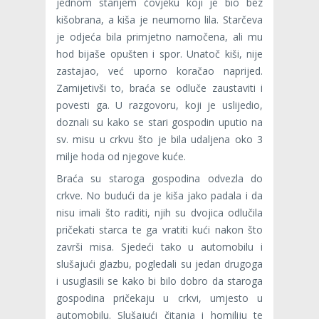
jednom starijem čovjeku koji je bio bez
kišobrana, a kiša je neumorno lila. Starčeva
je odjeća bila primjetno namočena, ali mu
hod bijaše opušten i spor. Unatoč kiši, nije
zastajao, već uporno koračao naprijed.
Zamijetivši to, braća se odluče zaustaviti i
povesti ga. U razgovoru, koji je uslijedio,
doz­nali su kako se stari gospodin uputio na
sv. misu u crkvu što je bila udaljena oko 3
milje hoda od njegove kuće.
Braća su staroga gospodina odvezla do
crkve. No budući da je kiša jako padala i da
nisu imali što raditi, njih su dvojica odlučila
pričekati starca te ga vratiti kući nakon što
završi misa. Sjedeći tako u automo­bilu i
slušajući glazbu, pogledali su jedan drugoga
i usug­lasili se kako bi bilo dobro da staroga
gospodina pričekaju u crkvi, umjesto u
automobilu. Slu­šajući čitanja i homiliju te