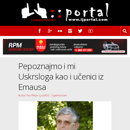
Pepoznajmo i mi
Uskrsloga kao i učenici iz
Emausa
Autor: Fra Petar Ljubičić | ljportal.com