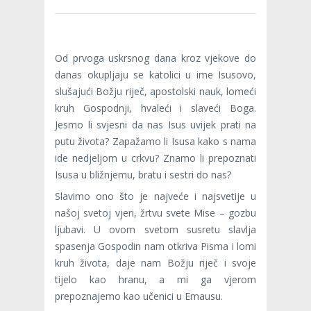
Od prvoga uskrsnog dana kroz vjekove do
danas okupljaju se katolici u ime Isusovo,
slušajući Božju riječ, apostolski nauk, lomeći
kruh Gospodnji, hvaleći i slaveći Boga.
Jesmo li svjesni da nas Isus uvijek prati na
putu života? Zapažamo li Isusa kako s nama
ide nedjeljom u crkvu? Znamo li prepoznati
Isusa u bližnjemu, bratu i sestri do nas?
Slavimo ono što je najveće i najsvetije u
našoj svetoj vjeri, žrtvu svete Mise – gozbu
ljubavi. U ovom svetom susretu slavlja
spasenja Gospodin nam otkriva Pisma i lomi
kruh života, daje nam Božju riječ i svoje
tijelo kao hranu, a mi ga vjerom
prepoznajemo kao učenici u Emausu.