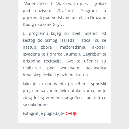
„Vodenvijesti“ te Waka-waka ples i igrokaz
pod nazivom „Tračara“. Program su
pripremili pod vodstvom učiteljica Dražane
Dodig i Suzane Grgić.
U programu kojeg su izveli učenici od
šestog do osmog razreda, isticali su se
nastupi zbora i mažoretkinja. Također,
izvedena je i drama „Kume u Zagrebu“ te
prigodna recitacija. Sve to učenici su
realizirali pod vodstvom nastavnica
hrvatskog jezika i glazbene kulture.
Iako je za danas bio previđen i sportski
program sa zanimljivim utakmicama, on je
zbog lošeg vremena odgođen i održati će
se naknadno.
Fotografije pogledajte
OVDJE.