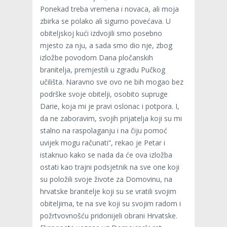
Ponekad treba vremena i novaca, ali moja
zbirka se polako ali sigurno povećava. U
obiteljskoj kući izdvojili smo posebno
mjesto za nju, a sada smo dio nje, zbog
izložbe povodom Dana pločanskih
branitelja, premjestili u zgradu Pučkog
učilišta. Naravno sve ovo ne bih mogao bez
podrške svoje obitelji, osobito supruge
Darie, koja mi je pravi oslonac i potpora. I,
da ne zaboravim, svojih prijatelja koji su mi
stalno na raspolaganju i na čiju pomoć
uvijek mogu računati“, rekao je Petar i
istaknuo kako se nada da će ova izložba
ostati kao trajni podsjetnik na sve one koji
su položili svoje živote za Domovinu, na
hrvatske branitelje koji su se vratili svojim
obiteljima, te na sve koji su svojim radom i
požrtvovnošću pridonijeli obrani Hrvatske.