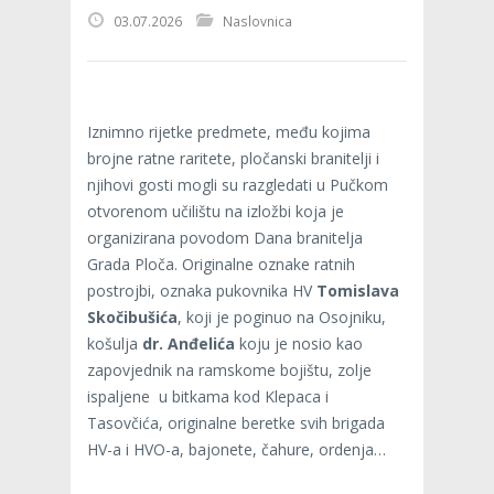
03.07.2026
Naslovnica
Iznimno rijetke predmete, među kojima
brojne ratne raritete, pločanski branitelji i
njihovi gosti mogli su razgledati u Pučkom
otvorenom učilištu na izložbi koja je
organizirana povodom Dana branitelja
Grada Ploča. Originalne oznake ratnih
postrojbi, oznaka pukovnika HV
Tomislava
Skočibušića
, koji je poginuo na Osojniku,
košulja
dr. Anđelića
koju je nosio kao
zapovjednik na ramskome bojištu, zolje
ispaljene u bitkama kod Klepaca i
Tasovčića, originalne beretke svih brigada
HV-a i HVO-a, bajonete, čahure, ordenja…