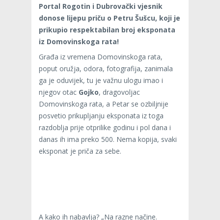
Portal Rogotin i Dubrovački vjesnik
donose lijepu priču o Petru Šušcu, koji je
prikupio respektabilan broj eksponata
iz Domovinskoga rata!
Građa iz vremena Domovinskoga rata,
poput oružja, odora, fotografija, zanimala
ga je oduvijek, tu je važnu ulogu imao i
njegov otac
Gojko
, dragovoljac
Domovinskoga rata, a Petar se ozbiljnije
posvetio prikupljanju eksponata iz toga
razdoblja prije otprilike godinu i pol dana i
danas ih ima preko 500. Nema kopija, svaki
eksponat je priča za sebe.
A kako ih nabavlja? „Na razne načine.