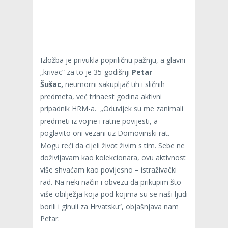
Izložba je privukla popriličnu pažnju, a glavni
„krivac“ za to je 35-godišnji
Petar
Šušac,
neumorni sakupljač tih i sličnih
predmeta, već trinaest godina aktivni
pripadnik HRM-a. „Oduvijek su me zanimali
predmeti iz vojne i ratne povijesti, a
poglavito oni vezani uz Domovinski rat.
Mogu reći da cijeli život živim s tim. Sebe ne
doživljavam kao kolekcionara, ovu aktivnost
više shvaćam kao povijesno – istraživački
rad. Na neki način i obvezu da prikupim što
više obilježja koja pod kojima su se naši ljudi
borili i ginuli za Hrvatsku“, objašnjava nam
Petar.