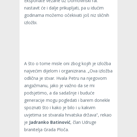
Eksponate vezane uz Domovinski rat
nastavit će i dalje prikupljati, pa u idućim
godinama možemo očekivati još niz sličnih
izložbi.
A što o tome misle oni zbog kojih je izložba
najvećim dijelom i organizirana. „Ova izložba
odlična je stvar. Hvala Petru na njegovom
angažmanu, jako je važno da se mi
podsjetimo, a da sadašnje i buduće
generacije mogu pogledati i barem donekle
spoznati što i kako je bilo i u kakvim
uvjetima se stvarala hrvatska država“, rekao
je
Jadranko Batinović
, član Udruge
branitelja Grada Ploča.