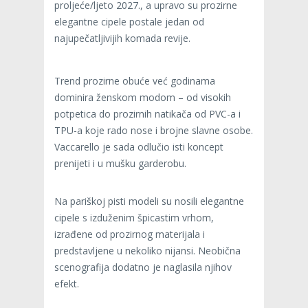
proljeće/ljeto 2027., a upravo su prozirne
elegantne cipele postale jedan od
najupečatljivijih komada revije.
Trend prozirne obuće već godinama
dominira ženskom modom – od visokih
potpetica do prozirnih natikača od PVC-a i
TPU-a koje rado nose i brojne slavne osobe.
Vaccarello je sada odlučio isti koncept
prenijeti i u mušku garderobu.
Na pariškoj pisti modeli su nosili elegantne
cipele s izduženim špicastim vrhom,
izrađene od prozirnog materijala i
predstavljene u nekoliko nijansi. Neobična
scenografija dodatno je naglasila njihov
efekt.