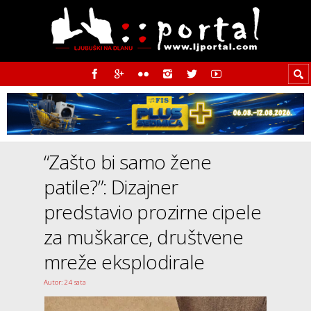
“Zašto bi samo žene
patile?”: Dizajner
predstavio prozirne cipele
za muškarce, društvene
mreže eksplodirale
Autor: 24 sata