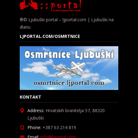
®© Ljubuški portal – ljportal.com | Ljubuški na
dlanu
LJPORTAL.COM/OSMRTNICE
KONTAKT
Address:
Hrvatskih branitelja 57, 88320
Ljubuški
Phone:
+387 63 214 819
Email:
info@ljportal.com