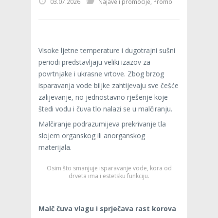
03.07.2026
Najave i promocije
,
Promo
Visoke ljetne temperature i dugotrajni sušni
periodi predstavljaju veliki izazov za
povrtnjake i ukrasne vrtove. Zbog brzog
isparavanja vode biljke zahtijevaju sve češće
zalijevanje, no jednostavno rješenje koje
štedi vodu i čuva tlo nalazi se u malčiranju.
Malčiranje podrazumijeva prekrivanje tla
slojem organskog ili anorganskog
materijala.
Osim što smanjuje isparavanje vode, kora od
drveta ima i estetsku funkciju.
Malč čuva vlagu i sprječava rast korova