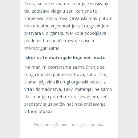
Na taj se način znatno smanjuje isušivanje
tla, zadržava vlaga u zoni korijena te
sprječava rast korova. Organski malč pritom
ima dodatnu vrijednost jer se razgradnjom
pretvara u organsku tvar koja poboljšava
plodnost tla i potiče razvoj korisnih
mikroorganizama.
Iskoristite materijale koje već imate
Na manjim površinama za malčiranje se
mogu koristiti pokošena trava, suho lišće,
slama, piljevina ili drugi organski ostaci iz
vrta i domaćinstva. Takvi materijali ne samo
da smanjuju potrebu za zalijevanjem, već
predstavljaju i održiv način iskorištavanja
vrtnog otpada.
Dostupno u Sjemenarna agrocentrima…