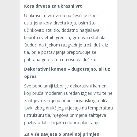
Kora drveta za ukrasni vrt
U ukrasnim vrtovima najčešći je izbor
usitnjena kora drveta koja, osim što
učinkovito štiti tlo, dodatno naglašava
ljepotu cvjetnih gredica, grmova i stabala.
Budući da tijekom razgradnje troši dušik iz
tla, prije postavljanja preporučuje se
prihrana gnojivima na osnovi dušika.
Dekorativni kamen – dugotrajno, ali uz
oprez
Sve popularniji izbor je dekorativni kamen
koji pruža moderan i uredan izgled vrtu te ne
zahtijeva zamjenu poput organskog malča.
Ipak, zbog drukčijeg utjecaja na temperaturu
i strukturu tla, njegova primjena zahtijeva
pažljiv odabir biljaka i dobro planiranje.
Za više savjeta o pravilnoj primjeni