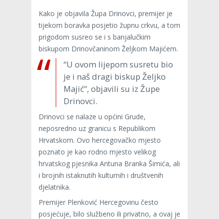
Kako je objavila Župa Drinovci, premijer je
tijekom boravka posjetio župnu crkvu, a tom
prigodom susreo se i s banjalučkim
biskupom Drinovčaninom Željkom Majićem.
“U ovom lijepom susretu bio
je i naš dragi biskup Željko
Majić”, objavili su iz Župe
Drinovci.
Drinovci se nalaze u općini Grude,
neposredno uz granicu s Republikom
Hrvatskom. Ovo hercegovačko mjesto
poznato je kao rodno mjesto velikog
hrvatskog pjesnika Antuna Branka Šimića, ali
i brojnih istaknutih kulturnih i društvenih
djelatnika.
Premijer Plenković Hercegovinu često
posjećuje, bilo službeno ili privatno, a ovaj je