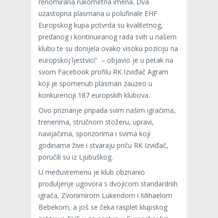
renomirana rukometna imena. Dva
uzastopna plasmana u polufinale EHF
Europskog kupa potvrda su kvalitetnog,
predanog i kontinuiranog rada svih u našem
klubu te su donijela ovako visoku poziciju na
europskoj ljestvici“
– objavio je u petak na
svom Facebook profilu RK Izviđač Agram
koji je spomenuti plasman zauzeo u
konkurenciji 187 europskih klubova.
Ovo priznanje pripada svim našim igračima,
trenerima, stručnom stožeru, upravi,
navijačima, sponzorima i svima koji
godinama žive i stvaraju priču RK Izviđač,
poručili su iz Ljubuškog.
U međuvremenu je klub obznanio
produljenje ugovora s dvojicom standardnih
igrača, Zvonimirom Lukendom i Mihaelom
Bebekom, a još se čeka rasplet klupskog