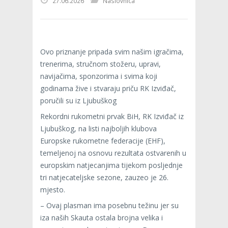
27.06.2026
Naslovnica
Ovo priznanje pripada svim našim igračima,
trenerima, stručnom stožeru, upravi,
navijačima, sponzorima i svima koji
godinama žive i stvaraju priču RK Izviđač,
poručili su iz Ljubuškog
Rekordni rukometni prvak BiH, RK Izviđač iz
Ljubuškog, na listi najboljih klubova
Europske rukometne federacije (EHF),
temeljenoj na osnovu rezultata ostvarenih u
europskim natjecanjima tijekom posljednje
tri natjecateljske sezone, zauzeo je 26.
mjesto.
– Ovaj plasman ima posebnu težinu jer su
iza naših Skauta ostala brojna velika i