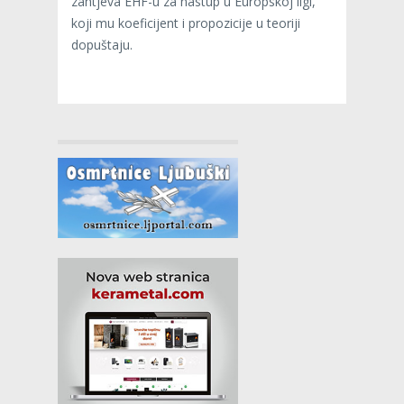
zahtjeva EHF-u za nastup u Europskoj ligi,
koji mu koeficijent i propozicije u teoriji
dopuštaju.