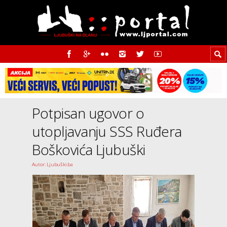
Potpisan ugovor o
utopljavanju SSS Ruđera
Boškovića Ljubuški
Autor: Ljubuški.ba