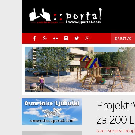
DRUŠTVO
Projekt 
za 200 
Autor: Marija M. Bošnjak