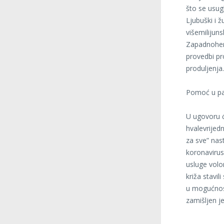
što se usug
Ljubuški i 
višemilijun
Zapadnoherc
provedbi pr
produljenja.
Pomoć u pa
U ugovoru ć
hvalevrijed
za sve” na
koronavirusa
usluge volo
križa stavil
u mogućnosti
zamišljen j