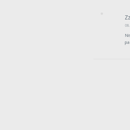
Z
08.
Ni
pa 