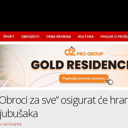
ŠPORT
OBAVIJESTI
CRNA KRONIKA
KULTURA
POGLED U PROŠ
“Obroci za sve” osigurat će hra
Ljubušaka
/ Večernji list