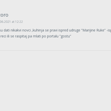
zoro
06.2021 at 12:22
su dati nikakvi novci ,kuhinja se pravi ispred udruge ”Marijine Ruke” -is
reci ili se raspitaj pa mlati po portalu ”gostu”