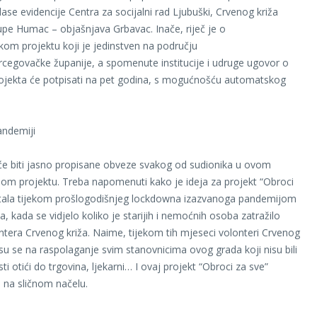
lase evidencije Centra za socijalni rad Ljubuški, Crvenog križa
župe Humac – objašnjava Grbavac. Inače, riječ je o
skom projektu koji je jedinstven na području
egovačke županije, a spomenute institucije i udruge ugovor o
ojekta će potpisati na pet godina, s mogućnošću automatskog
ndemiji
e biti jasno propisane obveze svakog od sudionika u ovom
nom projektu. Treba napomenuti kako je ideja za projekt “Obroci
stala tijekom prošlogodišnjeg lockdowna izazvanoga pandemijom
, kada se vidjelo koliko je starijih i nemoćnih osoba zatražilo
ntera Crvenog križa. Naime, tijekom tih mjeseci volonteri Crvenog
i su se na raspolaganje svim stanovnicima ovog grada koji nisu bili
 otići do trgovina, ljekarni… I ovaj projekt “Obroci za sve”
e na sličnom načelu.