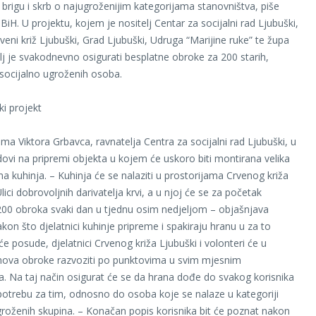
brigu i skrb o najugroženijim kategorijama stanovništva, piše
t BiH. U projektu, kojem je nositelj Centar za socijalni rad Ljubuški,
veni križ Ljubuški, Grad Ljubuški, Udruga “Marijine ruke” te župa
lj je svakodnevno osigurati besplatne obroke za 200 starih,
socijalno ugroženih osoba.
ki projekt
ima Viktora Grbavca, ravnatelja Centra za socijalni rad Ljubuški, u
adovi na pripremi objekta u kojem će uskoro biti montirana velika
na kuhinja. – Kuhinja će se nalaziti u prostorijama Crvenog križa
lici dobrovoljnih darivatelja krvi, a u njoj će se za početak
200 obroka svaki dan u tjednu osim nedjeljom – objašnjava
kon što djelatnici kuhinje pripreme i spakiraju hranu u za to
e posude, djelatnici Crvenog križa Ljubuški i volonteri će u
mova obroke razvoziti po punktovima u svim mjesnim
. Na taj način osigurat će se da hrana dođe do svakog korisnika
 potrebu za tim, odnosno do osoba koje se nalaze u kategoriji
groženih skupina. – Konačan popis korisnika bit će poznat nakon