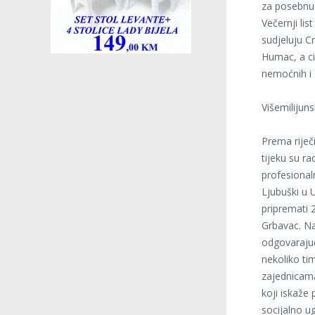
za posebnu 
Večernji lis
sudjeluju Cr
Humac, a ci
nemoćnih i 
Višemilijuns
Prema riječ
tijeku su r
profesional
Ljubuški u U
pripremati 
Grbavac. Na
odgovarajuć
nekoliko ti
zajednicama
koji iskaže
socijalno u