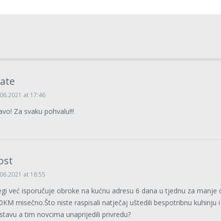
ate
06.2021 at 17:46
avo! Za svaku pohvalu!!!
ost
06.2021 at 18:55
gi već isporučuje obroke na kućnu adresu 6 dana u tjednu za manje 
0KM misečno.Što niste raspisali natječaj uštedili bespotribnu kuhinju i
stavu a tim novcima unaprijedili privredu?