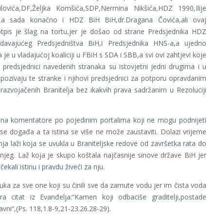
ilovića,DF,Željka Komšića,SDP,Nermina Nikšića,HDZ 1990,Ilije
a,a sada konačno i HDZ BiH BiH,dr.Dragana Čovića,ali ovaj
otpis je šlag na tortu,jer je došao od strane Predsjednika HDZ
edavajućeg Predsjedništva BiH,i Predsjednika HNS-a,a ujedno
 je u vladajućoj koaliciji u FBiH s SDA i SBB,a svi ovi zahtjevi koje
i predsjednici navedenih stranaka su istovjetni jedni drugima i u
ozivaju te stranke i njihovi predsjednici za potporu opravdanim
razvojačenih Branitelja bez ikakvih prava sadržanim u Rezoluciji
 na komentatore po pojedinim portalima koji ne mogu podnijeti
 se događa a ta istina se više ne može zaustaviti. Dolazi vrijeme
nja laži koja se uvukla u Braniteljske redove od završetka rata do
jeg. Laž koja je skupo koštala najčasnije sinove države BiH jer
čekali istinu i pravdu živeći za nju.
ka za sve one koji su činili sve da zamute vodu jer im čista voda
a citat iz Evanđelja:“Kamen koji odbaciše graditelji,postade
vni“,(Ps. 118,1.8-9,21-23.26.28-29).