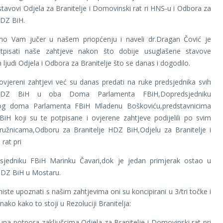
stavovi Odjela za Branitelje i Domovinski rat ri HNS-u i Odbora za
HDZ BiH.
o Vam jučer u našem priopćenju i naveli dr.Dragan Čović je
pisati naše zahtjeve nakon što dobije usuglašene stavove
 ljudi Odjela i Odbora za Branitelje što se danas i dogodilo.
 ovjereni zahtjevi već su danas predati na ruke predsjednika svih
HDZ BiH u oba Doma Parlamenta FBiH,Dopredsjedniku
og doma Parlamenta FBiH Mladenu Boškoviću,predstavnicima
iH koji su te potpisane i ovjerene zahtjeve podijelili po svim
ružnicama,Odboru za Branitelje HDZ BiH,Odjelu za Branitelje i
rat pri
sjedniku FBiH Marinku Čavari,dok je jedan primjerak ostao u
 HDZ BiH u Mostaru.
niste upoznati s našim zahtjevima oni su koncipirani u 3/tri točke i
ako kako to stoji u Rezoluciji Branitelja:
una potpora zaključcima Odjela za Branitelje i Domovinski rat pri