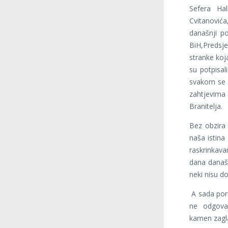
Sefera Hal
Cvitanović
današnji p
BiH,Predsj
stranke koja
su potpisal
svakom se p
zahtjevima 
Branitelja.
Bez obzira
naša istina
raskrinkava
dana današn
neki nisu do
A sada poru
ne odgovar
kamen zagla