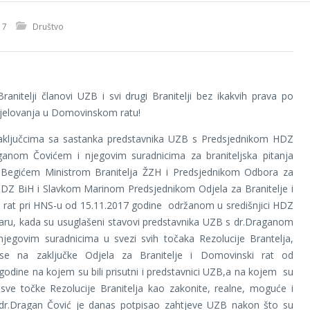
17
Društvo
ranitelji članovi UZB i svi drugi Branitelji bez ikakvih prava po
jelovanja u Domovinskom ratu!
aključcima sa sastanka predstavnika UZB s Predsjednikom HDZ
ganom Čovićem i njegovim suradnicima za braniteljska pitanja
egićem Ministrom Branitelja ŽZH i Predsjednikom Odbora za
HDZ BiH i Slavkom Marinom Predsjednikom Odjela za Branitelje i
 rat pri HNS-u od 15.11.2017 godine održanom u središnjici HDZ
aru, kada su usuglašeni stavovi predstavnika UZB s dr.Draganom
njegovim suradnicima u svezi svih točaka Rezolucije Brantelja,
 se na zaključke Odjela za Branitelje i Domovinski rat od
godine na kojem su bili prisutni i predstavnici UZB,a na kojem su
sve točke Rezolucije Branitelja kao zakonite, realne, moguće i
 dr.Dragan Čović je danas potpisao zahtjeve UZB nakon što su