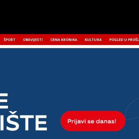
ŠPORT
OBAVIJESTI
CRNA KRONIKA
KULTURA
POGLED U PROŠ