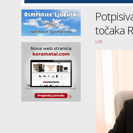
Potpisiv
točaka R
UZB