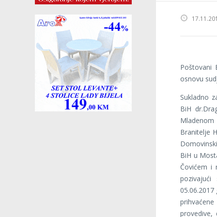
17.11.20
Poštovani B
osnovu sud
Sukladno z
BiH dr.Dra
Mladenom B
Branitelje 
Domovinski
BiH u Most
Čovićem i 
pozivajući
05.06.2017 
prihvaćene 
provedive,