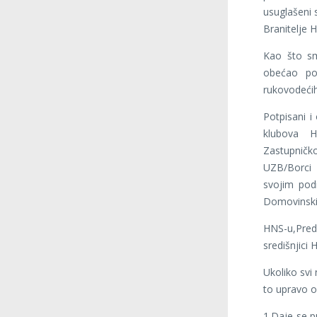
usuglašeni 
Branitelje 
Kao što sm
obećao pot
rukovodećih
Potpisani i
klubova 
Zastupničk
UZB/Borci B
svojim pod
Domovinski 
HNS-u,Pred
središnjici
Ukoliko svi 
to upravo on
1.Daje se p