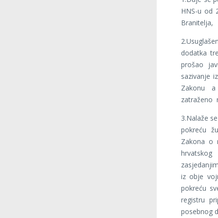
HNS-u od 2
Branitelja,
2.Usuglašen
dodatka tre
prošao jav
sazivanje i
Zakonu a č
zatraženo n
3.Nalaže s
pokreću žu
Zakona o r
hrvatsko
zasjedanjim
iz obje voj
pokreću sv
registru p
posebnog d