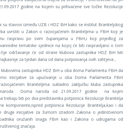
1.09.2017 godine na kojem su prihvaćene sve točke Rezolucije
i su stavovi između UZB i HDZ BiH kako se institut Braniteljskog
ba uvrstiti u Zakon o razvojačenim Braniteljima u FBiH koji je
nu raspravu po svim županijama u FBiH,i koji prijedlog za
zvanredne tematske sjednice na kojoj će biti raspravljano o tom
ije održavanje će od strane klubova zastupnika HDZ BiH biti
ajkasnije za tjedan dana od dana potpisivanja ovih zahtjeva ,
e klubovima zastupnika HDZ BiH u oba doma Parlamenta FBiH da
rno inicijative za upućivanje u oba Doma Parlamenta FBiH
azvojačenim Braniteljima sukladno zaključku kluba zastupnika
g naroda Doma naroda od 21.09.2017 godine na kojim
a trebaju biti po dva predstavnika potpisnica Rezolucije Branitelja
ne komponente,ispred potpisnica Rezolucije Branitelja,kao i da
e druge inicijative za žurnom izradom Zakona o jedinstvenom
ripadnika oružanih snaga FBiH kao i Zakona o udrugama od
ruštvenog značaja.