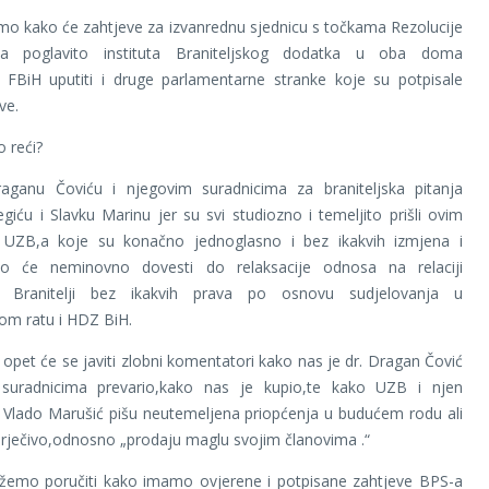
o kako će zahtjeve za izvanrednu sjednicu s točkama Rezolucije
a a poglavito instituta Braniteljskog dodatka u oba doma
 FBiH uputiti i druge parlamentarne stranke koje su potpisale
ve.
 reći?
raganu Čoviću i njegovim suradnicima za braniteljska pitanja
iću i Slavku Marinu jer su svi studiozno i temeljito prišli ovim
 UZB,a koje su konačno jednoglasno i bez ikakvih izmjena i
 što će neminovno dovesti do relaksacije odnosa na relaciji
ni Branitelji bez ikakvih prava po osnovu sudjelovanja u
m ratu i HDZ BiH.
k opet će se javiti zlobni komentatori kako nas je dr. Dragan Čović
suradnicima prevario,kako nas je kupio,te kako UZB i njen
 Vlado Marušić pišu neutemeljena priopćenja u budućem rodu ali
orječivo,odnosno „prodaju maglu svojim članovima .“
emo poručiti kako imamo ovjerene i potpisane zahtjeve BPS-a