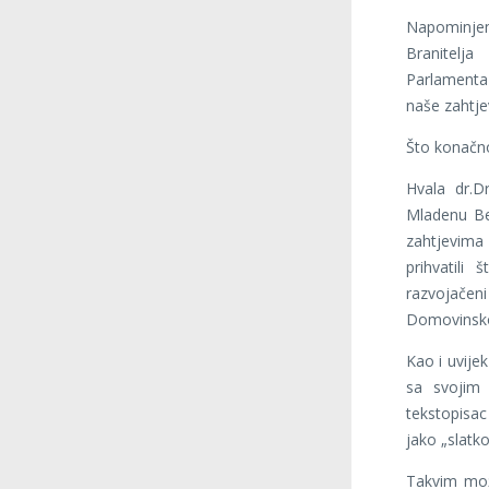
Napominjem
Branitelj
Parlamenta
naše zahtje
Što konačno
Hvala dr.D
Mladenu Beg
zahtjevima
prihvatili
razvojače
Domovinsko
Kao i uvije
sa svojim 
tekstopisac
jako „slatk
Takvim mož