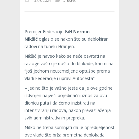
15.08.2024
Društvo
Premijer Federacije BiH
Nermin
Nikšić
oglasio se nakon što su deblokirani
radovi na tunelu Hranjen.
Nikšić je naveo kako se neće osvrtati na
razloge zašto je došlo do blokade, kao ni na
“još jednom neutemeljene optužbe prema
Vladi Federacije i upravi Autocesta”.
– Jedino što je važno jeste da je ove godine
izdvojen najveći pojedinačni iznos za ovu
dionicu puta i da ćemo inzistirati na
intenziviranju radova, nakon prevazilaženja
svih administrativnih prepreka.
Nitko ne treba sumnjati da je opredijeljenost
ove vlade što brža prometna deblokada