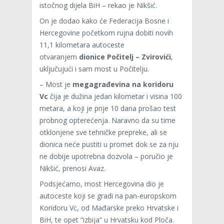
istočnog dijela BiH – rekao je Nikšić.
On je dodao kako će Federacija Bosne i
Hercegovine početkom rujna dobiti novih
11,1 kilometara autoceste
otvaranjem
dionice Počitelj – Zvirovići
,
uključujući i sam most u Počitelju.
– Most je
megagrađevina na koridoru
Vc
čija je dužina jedan kilometar i visina 100
metara, a koji je prije 10 dana prošao test
probnog opterećenja. Naravno da su time
otklonjene sve tehničke prepreke, ali se
dionica neće pustiti u promet dok se za nju
ne dobije upotrebna dozvola – poručio je
Nikšić, prenosi Avaz.
Podsjećamo, most Hercegovina dio je
autoceste koji se gradi na pan-europskom
Koridoru Vc, od Mađarske preko Hrvatske i
BiH, te opet “izbija” u Hrvatsku kod Ploča.