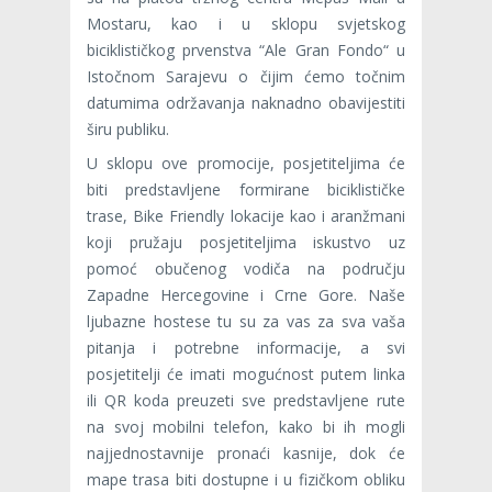
Mostaru, kao i u sklopu svjetskog
biciklističkog prvenstva “Ale Gran Fondo“ u
Istočnom Sarajevu o čijim ćemo točnim
datumima održavanja naknadno obavijestiti
širu publiku.
U sklopu ove promocije, posjetiteljima će
biti predstavljene formirane biciklističke
trase, Bike Friendly lokacije kao i aranžmani
koji pružaju posjetiteljima iskustvo uz
pomoć obučenog vodiča na području
Zapadne Hercegovine i Crne Gore. Naše
ljubazne hostese tu su za vas za sva vaša
pitanja i potrebne informacije, a svi
posjetitelji će imati mogućnost putem linka
ili QR koda preuzeti sve predstavljene rute
na svoj mobilni telefon, kako bi ih mogli
najjednostavnije pronaći kasnije, dok će
mape trasa biti dostupne i u fizičkom obliku