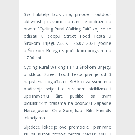
Sve ljubitelje biciklizma, prirode i outdoor
aktivnosti pozivamo da nam se pridruže na
prvom “Cycling Rural Walking Fair” koji će se
održati u sklopu Street Food Festa u
Širokom Brijegu 23.07. – 25.07. 2021. godine
u Širokom Brijegu s početkom programa u
17:00 sati.
Cycling Rural Walking Fair u Širokom Brijegu
u sklopu Street Food Festa prvi je od 3
najavljena događaja u BiH koji za svrhu ima
podizanje svijesti o ruralnom biciklizmu i
upoznavanju šire publike sa svim
biciklističkim trasama na području Zapadne
Hercegovine i Crne Gore, kao i Bike Friendly
lokacijama.
Sljedeće lokacije ove promocije planirane
su na platou tržnog centra Mepas Mall u