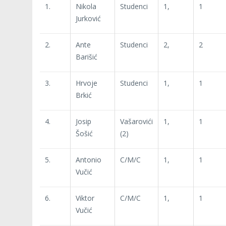
1.
Nikola
Studenci
1,
1
Jurković
2.
Ante
Studenci
2,
2
Barišić
3.
Hrvoje
Studenci
1,
1
Brkić
4.
Josip
Vašarovići
1,
1
Šošić
(2)
5.
Antonio
C/M/C
1,
1
Vučić
6.
Viktor
C/M/C
1,
1
Vučić