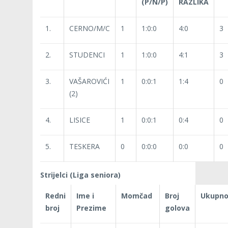
(P/N/P)
RAZLIKA
1.
CERNO/M/C
1
1:0:0
4:0
3
2.
STUDENCI
1
1:0:0
4:1
3
3.
VAŠAROVIĆI
1
0:0:1
1:4
0
(2)
4.
LISICE
1
0:0:1
0:4
0
5.
TESKERA
0
0:0:0
0:0
0
Strijelci (Liga seniora)
Redni
Ime i
Momčad
Broj
Ukupn
broj
Prezime
golova