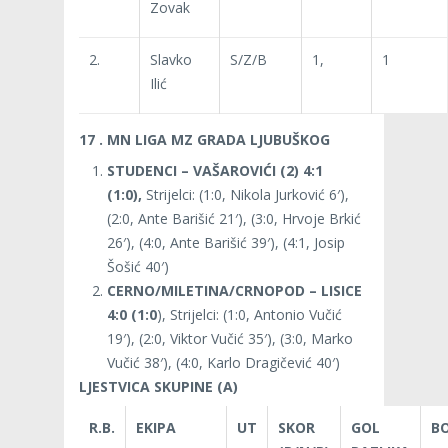
Zovak
2.
Slavko
S/Z/B
1,
1
Ilić
17 . MN LIGA MZ GRADA LJUBUŠKOG
STUDENCI – VAŠAROVIĆI (2) 4:1
(1:0),
Strijelci: (1:0, Nikola Jurković 6′),
(2:0, Ante Barišić 21′), (3:0, Hrvoje Brkić
26′), (4:0, Ante Barišić 39′), (4:1, Josip
Šošić 40′)
CERNO/MILETINA/CRNOPOD – LISICE
4:0 (1:0
), Strijelci: (1:0, Antonio Vučić
19′), (2:0, Viktor Vučić 35′), (3:0, Marko
Vučić 38′), (4:0, Karlo Dragičević 40′)
LJESTVICA SKUPINE (A)
R.B.
EKIPA
UT
SKOR
GOL
B