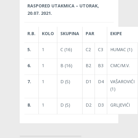
RASPORED UTAKMICA – UTORAK,
20.07. 2021.
R.B.
KOLO
SKUPINA
PAR
EKIPE
5.
1
C (16)
C2
C3
HUMAC (1)
6.
1
B (16)
B2
B3
CMC/M.V.
7.
1
D (S)
D1
D4
VAŠAROVIĆI
(1)
8.
1
D (S)
D2
D3
GRLJEVIĆI