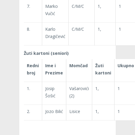
7.
Marko
C/M/C
1,
1
Vučić
8.
Karlo
C/M/C
1,
1
Dragičević
Žuti kartoni (seniori)
Redni
Ime i
Momčad
Žuti
Ukupno
broj
Prezime
kartoni
1.
Josip
Vašarovići
1,
1
Šošić
(2)
2.
Jozo Bilić
Lisice
1,
1