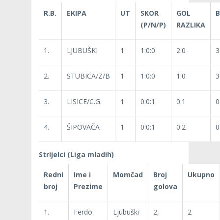
R.B.
EKIPA
UT
SKOR
GOL
B
(P/N/P)
RAZLIKA
1.
LJUBUŠKI
1
1:0:0
2:0
3
2.
STUBICA/Z/B
1
1:0:0
1:0
3
3.
LISICE/C.G.
1
0:0:1
0:1
0
4.
ŠIPOVAČA
1
0:0:1
0:2
0
Strijelci (Liga mladih)
Redni
Ime i
Momčad
Broj
Ukupno
broj
Prezime
golova
1.
Ferdo
Ljubuški
2,
2