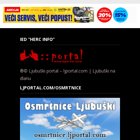
IED “HERC INFO”
®© Ljubuški portal – ljportal.com | Ljubuški na
dlanu
LJPORTAL.COM/OSMRTNICE