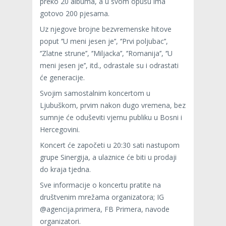
preko 20 albuma, a u svom opusu ima
gotovo 200 pjesama.
Uz njegove brojne bezvremenske hitove
poput ‘’U meni jesen je’’, ‘’Prvi poljubac’’,
‘’Zlatne strune’’, ‘’Miljacka’’, ‘’Romanija’’, ‘’U
meni jesen je’’, itd., odrastale su i odrastati
će generacije.
Svojim samostalnim koncertom u
Ljubuškom, prvim nakon dugo vremena, bez
sumnje će oduševiti vjernu publiku u Bosni i
Hercegovini.
Koncert će započeti u 20:30 sati nastupom
grupe Sinergija, a ulaznice će biti u prodaji
do kraja tjedna.
Sve informacije o koncertu pratite na
društvenim mrežama organizatora; IG
@agencija.primera, FB Primera, navode
organizatori.