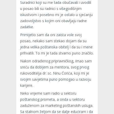
Suradnici koji su me tada obučavali i uvodili
u posao bili su radnici s višegodišnjim
iskustvom i posebno mi je ostalo u sjećanju
zadovoljstvo s kojim oni obavljaju radne
zadatke.
Primijetio sam da oni zaista vole svoj
posao, nekako sam stekao dojam da su
jedna velika poštanska obitelj i da su i mene
prihvatili. To mi je tada stvarno puno značilo.
Nakon odrađenog pripravničkog, imao sam
sreću da dobijem za mentora, svog prvog
rukovoditelja dr. sc. Ninu Ćorića, koji mi je
svojim savjetima puno pomogao u razvoju
karijere.
Neko vrijeme sam radio u sektoru
poštanskog prometa, a onda u sektoru
zaduženom za marketing poštanskih usluga.
Sa stalnom željom da se dalje educiram i da