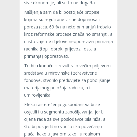
sive ekonomije, ali se to ne događa.
Mišljenja sam da bi postojeće propise
kojima su regulirane visine doprinosa i
poreza (cca. 69 % na neto primanja) trebalo
kroz reformske procese značajno smanjiti, a
u isto vrijeme dijelove neoporezivih primanja
radnika (topli obrok, prijevoz i ostala
primanja) oporezovati.
To bi u konačnici rezultiralo većim priljevom
sredstava u mirovinske i zdravstvene
fondove, stvorilo preduvjete za poboljšanje
materijalnog položaja radnika, a i
umirovljenika.
Efekti rasterećenja gospodarstva bi se
osjetili i u segmentu zapošljavanja, jer bi
cijena rada za sve poslodavce bila niža, a
što bi posljedično vodilo i ka povećanju
plaća, kako u javnom tako i u realnom