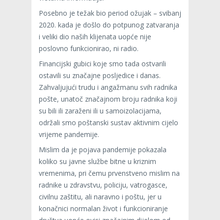
Posebno je težak bio period ožujak – svibanj
2020. kada je došlo do potpunog zatvaranja
i veliki dio naših klijenata uopće nije
poslovno funkcionirao, ni radio.
Financijski gubici koje smo tada ostvarili
ostavili su značajne posljedice i danas.
Zahvaljujući trudu i angažmanu svih radnika
pošte, unatoč značajnom broju radnika koji
su bili ili zaraženi ili u samoizolacijama,
održali smo poštanski sustav aktivnim cijelo
vrijeme pandemije.
Mislim da je pojava pandemije pokazala
koliko su javne službe bitne u kriznim
vremenima, pri čemu prvenstveno mislim na
radnike u zdravstvu, policiju, vatrogasce,
civilnu zaštitu, ali naravno i poštu, jer u
konačnici normalan život i funkcioniranje