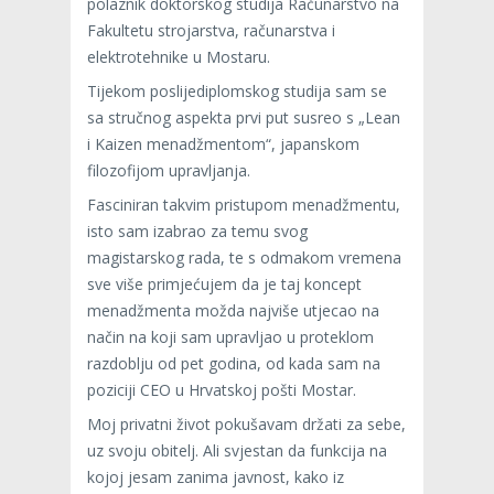
polaznik doktorskog studija Računarstvo na
Fakultetu strojarstva, računarstva i
elektrotehnike u Mostaru.
Tijekom poslijediplomskog studija sam se
sa stručnog aspekta prvi put susreo s „Lean
i Kaizen menadžmentom“, japanskom
filozofijom upravljanja.
Fasciniran takvim pristupom menadžmentu,
isto sam izabrao za temu svog
magistarskog rada, te s odmakom vremena
sve više primjećujem da je taj koncept
menadžmenta možda najviše utjecao na
način na koji sam upravljao u proteklom
razdoblju od pet godina, od kada sam na
poziciji CEO u Hrvatskoj pošti Mostar.
Moj privatni život pokušavam držati za sebe,
uz svoju obitelj. Ali svjestan da funkcija na
kojoj jesam zanima javnost, kako iz