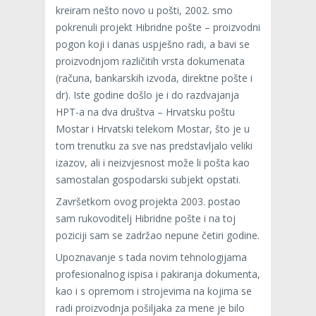
kreiram nešto novo u pošti, 2002. smo
pokrenuli projekt Hibridne pošte – proizvodni
pogon koji i danas uspješno radi, a bavi se
proizvodnjom različitih vrsta dokumenata
(računa, bankarskih izvoda, direktne pošte i
dr). Iste godine došlo je i do razdvajanja
HPT-a na dva društva – Hrvatsku poštu
Mostar i Hrvatski telekom Mostar, što je u
tom trenutku za sve nas predstavljalo veliki
izazov, ali i neizvjesnost može li pošta kao
samostalan gospodarski subjekt opstati.
Završetkom ovog projekta 2003. postao
sam rukovoditelj Hibridne pošte i na toj
poziciji sam se zadržao nepune četiri godine.
Upoznavanje s tada novim tehnologijama
profesionalnog ispisa i pakiranja dokumenta,
kao i s opremom i strojevima na kojima se
radi proizvodnja pošiljaka za mene je bilo