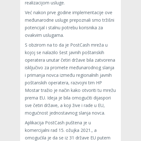
realizacijom usluge.
Već nakon prve godine implementacije ove
međunarodne usluge prepoznali smo tržišni
potencijal i stalnu potrebu korisnika za
ovakvim uslugama.
S obzirom na to da je PostCash mreža u
kojoj se nalazilo šest javnih poštanskih
operatera unutar četiri države bila zatvorena
isključivo za promete međunarodnog slanja
i primanja novca između regionalnih javnih
poštanskih operatera, razvojni tim HP
Mostar tražio je način kako otvoriti tu mrežu
prema EU. Ideja je bila omogućiti dijaspori
sve četiri države, a koji žive i rade u EU,
mogućnost jednostavnog slanja novca.
Aplikacija PostCash puštena je u
komercijalni rad 15. ožujka 2021., a
omogućila je da se iz 31 države EU putem