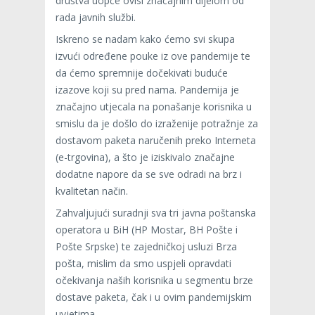
društva uopće ovisi značajnim dijelom od
rada javnih službi.
Iskreno se nadam kako ćemo svi skupa
izvući određene pouke iz ove pandemije te
da ćemo spremnije dočekivati buduće
izazove koji su pred nama. Pandemija je
značajno utjecala na ponašanje korisnika u
smislu da je došlo do izraženije potražnje za
dostavom paketa naručenih preko Interneta
(e-trgovina), a što je iziskivalo značajne
dodatne napore da se sve odradi na brz i
kvalitetan način.
Zahvaljujući suradnji sva tri javna poštanska
operatora u BiH (HP Mostar, BH Pošte i
Pošte Srpske) te zajedničkoj usluzi Brza
pošta, mislim da smo uspjeli opravdati
očekivanja naših korisnika u segmentu brze
dostave paketa, čak i u ovim pandemijskim
uvjetima.