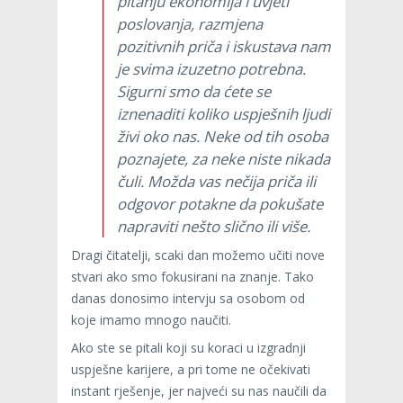
pitanju ekonomija i uvjeti
poslovanja, razmjena
pozitivnih priča i iskustava nam
je svima izuzetno potrebna.
Sigurni smo da ćete se
iznenaditi koliko uspješnih ljudi
živi oko nas. Neke od tih osoba
poznajete, za neke niste nikada
čuli. Možda vas nečija priča ili
odgovor potakne da pokušate
napraviti nešto slično ili više.
Dragi čitatelji, scaki dan možemo učiti nove
stvari ako smo fokusirani na znanje. Tako
danas donosimo intervju sa osobom od
koje imamo mnogo naučiti.
Ako ste se pitali koji su koraci u izgradnji
uspješne karijere, a pri tome ne očekivati
instant rješenje, jer najveći su nas naučili da