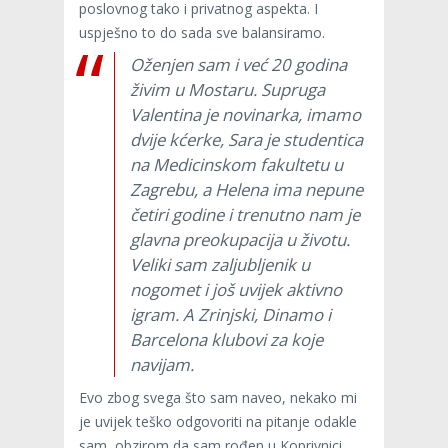
poslovnog tako i privatnog aspekta. I
uspješno to do sada sve balansiramo.
Oženjen sam i već 20 godina
živim u Mostaru. Supruga
Valentina je novinarka, imamo
dvije kćerke, Sara je studentica
na Medicinskom fakultetu u
Zagrebu, a Helena ima nepune
četiri godine i trenutno nam je
glavna preokupacija u životu.
Veliki sam zaljubljenik u
nogomet i još uvijek aktivno
igram. A Zrinjski, Dinamo i
Barcelona klubovi za koje
navijam.
Evo zbog svega što sam naveo, nekako mi
je uvijek teško odgovoriti na pitanje odakle
sam, obzirom da sam rođen u Koprivnici,