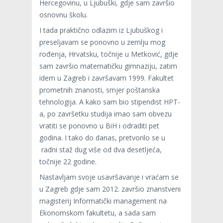
Hercegovinu, u Ljubuški, gdje sam završio
osnovnu školu.
I tada praktično odlazim iz Ljubuškog i
preseljavam se ponovno u zemlju mog
rođenja, Hrvatsku, točnije u Metković, gdje
sam završio matematičku gimnaziju, zatim
idem u Zagreb i završavam 1999. Fakultet
prometnih znanosti, smjer poštanska
tehnologija. A kako sam bio stipendist HPT-
a, po završetku studija imao sam obvezu
vratiti se ponovno u BiH i odraditi pet
godina. I tako do danas, pretvorilo se u
radni staž dug više od dva desetljeća,
točnije 22 godine.
Nastavljam svoje usavršavanje i vraćam se
u Zagreb gdje sam 2012. završio znanstveni
magisterij Informatički management na
Ekonomskom fakultetu, a sada sam