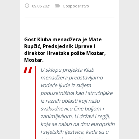
09.06.2021
Gospodarstvo
Gost
Kluba menadžera
je Mate
Rupčić, Predsjednik Uprave i
direktor
Hrvatske pošte Mostar
,
Mostar.
U sklopu projekta Klub
menadžera predstavljamo
vodeće ljude iz svijeta
poduzetništva kao i stručnjake
iz raznih oblasti koji našu
svakodnevicu čine boljom i
zanimljivijom. U državi i regiji,
koja se nalazi na dnu europskih
i svjetskih ljestvica, kada su u