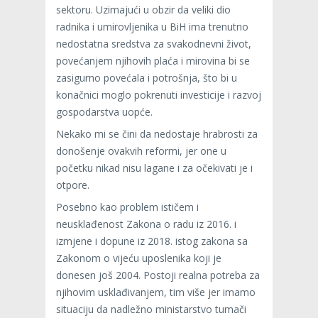
sektoru. Uzimajući u obzir da veliki dio
radnika i umirovljenika u BiH ima trenutno
nedostatna sredstva za svakodnevni život,
povećanjem njihovih plaća i mirovina bi se
zasigurno povećala i potrošnja, što bi u
konačnici moglo pokrenuti investicije i razvoj
gospodarstva uopće.
Nekako mi se čini da nedostaje hrabrosti za
donošenje ovakvih reformi, jer one u
početku nikad nisu lagane i za očekivati je i
otpore.
Posebno kao problem ističem i
neusklađenost Zakona o radu iz 2016. i
izmjene i dopune iz 2018. istog zakona sa
Zakonom o vijeću uposlenika koji je
donesen još 2004. Postoji realna potreba za
njihovim usklađivanjem, tim više jer imamo
situaciju da nadležno ministarstvo tumači