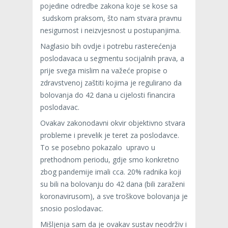
pojedine odredbe zakona koje se kose sa
sudskom praksom, što nam stvara pravnu
nesigurnost i neizvjesnost u postupanjima.
Naglasio bih ovdje i potrebu rasterećenja
poslodavaca u segmentu socijalnih prava, a
prije svega mislim na važeće propise o
zdravstvenoj zaštiti kojima je regulirano da
bolovanja do 42 dana u cijelosti financira
poslodavac.
Ovakav zakonodavni okvir objektivno stvara
probleme i prevelik je teret za poslodavce.
To se posebno pokazalo upravo u
prethodnom periodu, gdje smo konkretno
zbog pandemije imali cca. 20% radnika koji
su bili na bolovanju do 42 dana (bili zaraženi
koronavirusom), a sve troškove bolovanja je
snosio poslodavac.
Mišljenja sam da je ovakav sustav neodrživ i