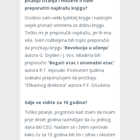
pitanju čitanja i možete li nam
preporučiti najdražu knjigu?
Osobno sam veliki ljubitelj knjige i nastojim
uvijek pronaći vremena za dobru knjigu.
Teško mi je preporučiti najdražu, jer ih ima
više. Svim roditeljima bih toplo preporučio
da pročitaju knjigu ”
Revolucija u učenju
”
autora G. Dryden i J. Vos. Mladima bih
preporučio ”
Bogati otac i siromašni otac
”
autora R.T. Kiyosaki. Poslovnim ljudima
svakako preporučujem da pročitaju
”Efikasnog direktora” autora P.F. Druckera.
Gdje se vidite za 10 godina?
Teško pitanje, pogotovo kad znam da nisam
prije deset godina razmišljao da ću jednog
dana biti CEO. Nadam se i želim vjerovati
kako ću za 10 godina biti živ i zdrav i okružen