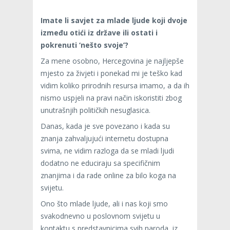
Imate li savjet za mlade ljude koji dvoje
između otići iz države ili ostati i
pokrenuti ‘nešto svoje’?
Za mene osobno, Hercegovina je najljepše
mjesto za živjeti i ponekad mi je teško kad
vidim koliko prirodnih resursa imamo, a da ih
nismo uspjeli na pravi način iskoristiti zbog
unutrašnjih političkih nesuglasica.
Danas, kada je sve povezano i kada su
znanja zahvaljujući internetu dostupna
svima, ne vidim razloga da se mladi ljudi
dodatno ne educiraju sa specifičnim
znanjima i da rade online za bilo koga na
svijetu.
Ono što mlade ljude, ali i nas koji smo
svakodnevno u poslovnom svijetu u
kontaktu s predstavnicima svih naroda, iz