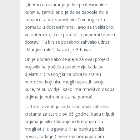
„Idemo u otvaranje jedne profesionalne
kuhinje, zamišljeno je da se zaposle dvije
kuharice, a da zaposlenici Crvenog križa
pomažu u dostavi hrane, javio se i veliki broj
volontera koji žele pomoći u pripremi hrane i
dostavi. Tu bih se posebno zahvalio udruzi
„Marijine ruke“, kazao je Grbavac.
On je dodao kako se ideja za ovaj projekt
pojavila na početku pandemije kada su
djelatnici Crvenog križa obilazili stare i
nemoćne koji nisu mogli napustiti svoje
kuće, te su uvidjeli kako ima mnoštvo osoba
kojima je potrebna stalna pomoć.
„U tom razdoblju kada smo imali zabranu
kretanja za starije od 65 godine, kada ti ljudi
kojima je bilo zabranjeno kretanje nisu
mogli otići u trgovinu ili na banku podići
novac, tada je Crveni križ pomagao tim