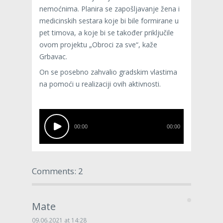
nemoćnima. Planira se zapošljavanje žena i
medicinskih sestara koje bi bile formirane u
pet timova, a koje bi se također priključile
ovom projektu „Obroci za sve“, kaže
Grbavac.
On se posebno zahvalio gradskim vlastima
na pomoći u realizaciji ovih aktivnosti.
00:00
00:00
Comments: 2
Mate
09.06.2021 at 14:28