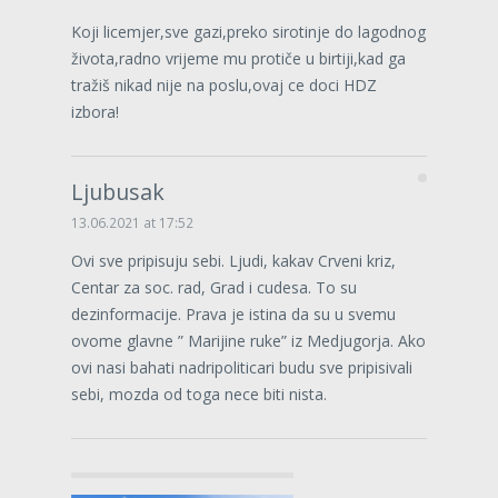
Koji licemjer,sve gazi,preko sirotinje do lagodnog
života,radno vrijeme mu protiče u birtiji,kad ga
tražiš nikad nije na poslu,ovaj ce doci HDZ
izbora!
Ljubusak
13.06.2021 at 17:52
Ovi sve pripisuju sebi. Ljudi, kakav Crveni kriz,
Centar za soc. rad, Grad i cudesa. To su
dezinformacije. Prava je istina da su u svemu
ovome glavne ” Marijine ruke” iz Medjugorja. Ako
ovi nasi bahati nadripoliticari budu sve pripisivali
sebi, mozda od toga nece biti nista.