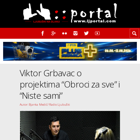
Viktor Grbavac o
projektima “Obroci za sve” i
“Niste sami”
Autor: Bjanka Medić/ Radio Ljubuški