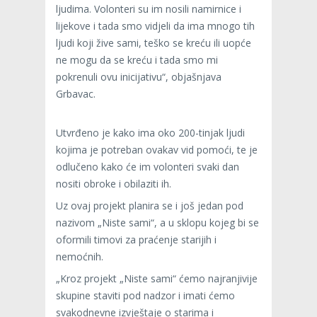
ljudima. Volonteri su im nosili namirnice i
lijekove i tada smo vidjeli da ima mnogo tih
ljudi koji žive sami, teško se kreću ili uopće
ne mogu da se kreću i tada smo mi
pokrenuli ovu inicijativu“, objašnjava
Grbavac.
Utvrđeno je kako ima oko 200-tinjak ljudi
kojima je potreban ovakav vid pomoći, te je
odlučeno kako će im volonteri svaki dan
nositi obroke i obilaziti ih.
Uz ovaj projekt planira se i još jedan pod
nazivom „Niste sami“, a u sklopu kojeg bi se
oformili timovi za praćenje starijih i
nemoćnih.
„Kroz projekt „Niste sami“ ćemo najranjivije
skupine staviti pod nadzor i imati ćemo
svakodnevne izvještaje o starima i