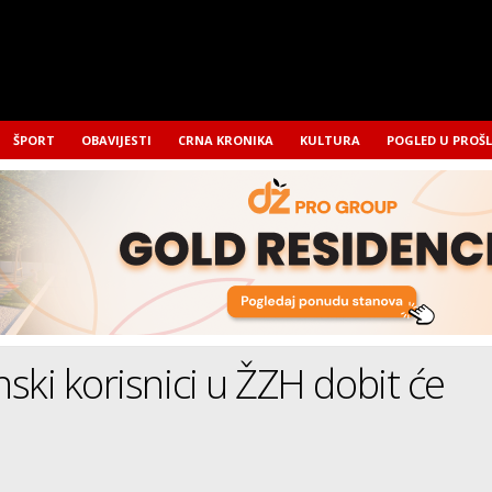
ŠPORT
OBAVIJESTI
CRNA KRONIKA
KULTURA
POGLED U PROŠ
ski korisnici u ŽZH dobit će