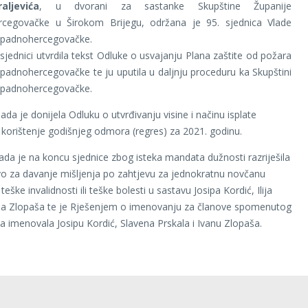
aljevića
, u dvorani za sastanke Skupštine Županije
cegovačke u Širokom Brijegu, održana je 95. sjednica Vlade
apadnohercegovačke.
 sjednici utvrdila tekst Odluke o usvajanju Plana zaštite od požara
padnohercegovačke te ju uputila u daljnju proceduru ka Skupštini
apadnohercegovačke.
lada je donijela Odluku o utvrđivanju visine i načinu isplate
korištenje godišnjeg odmora (regres) za 2021. godinu.
ada je na koncu sjednice zbog isteka mandata dužnosti razriješila
o za davanje mišljenja po zahtjevu za jednokratnu novčanu
ške invalidnosti ili teške bolesti u sastavu Josipa Kordić, Ilija
ana Zlopaša te je Rješenjem o imenovanju za članove spomenutog
a imenovala Josipu Kordić, Slavena Prskala i Ivanu Zlopaša.