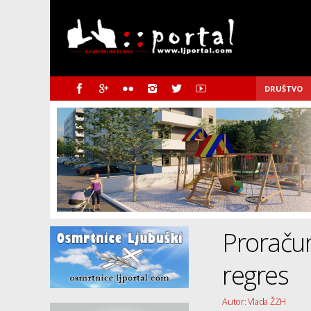
DRUŠTVO
Proračun
regres
Autor: Vlada ŽZH