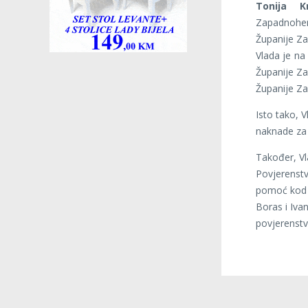
Tonija Kr
Zapadnoher
Županije Z
Vlada je na
Županije Za
Županije Z
Isto tako, V
naknade za 
Također, Vl
Povjerenstv
pomoć kod te
Boras i Iv
povjerenstv