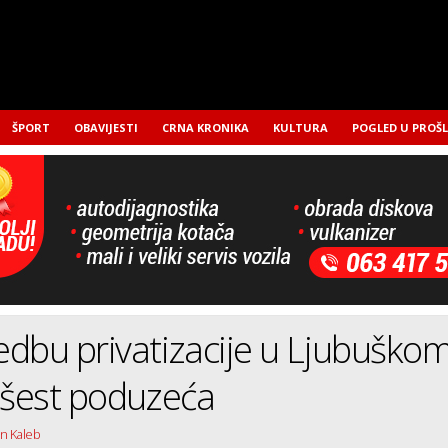
ŠPORT
OBAVIJESTI
CRNA KRONIKA
KULTURA
POGLED U PROŠ
dbu privatizacije u Ljubuško
 šest poduzeća
an Kaleb