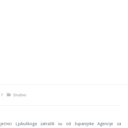
17
Društvo
ijećnici Ljubuškoga zatražili su od županijske Agencije za