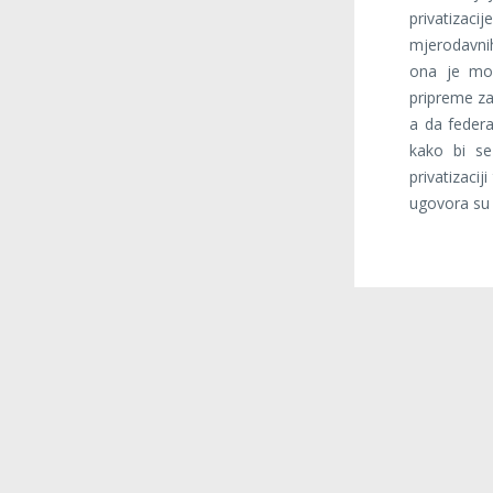
privatizac
mjerodavnih 
ona je mo
pripreme za 
a da federa
kako bi se 
privatizacij
ugovora su p