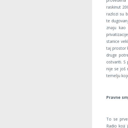
provedena 
raskinut 20
razlozi su 
te dugovan
znaju kao 
privatizaci
stanice veli
taj prostor
druge potr
ostvariti. S
nije se još
temelju koje
Pravne sm
To se prve
Radio koji 