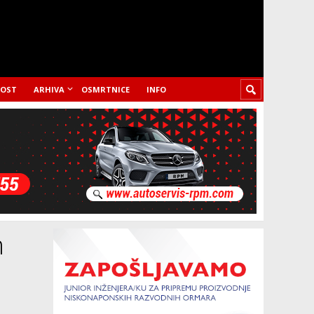
LOST
ARHIVA
OSMRTNICE
INFO
m