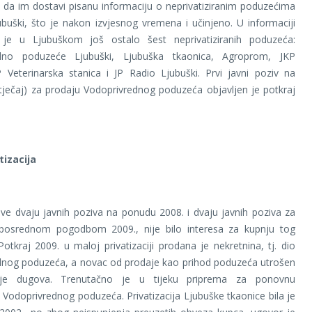
ju da im dostavi pisanu informaciju o neprivatiziranim poduzećima
ubuški, što je nakon izvjesnog vremena i učinjeno. U informaciji
 je u Ljubuškom još ostalo šest neprivatiziranih poduzeća:
edno poduzeće Ljubuški, Ljubuška tkaonica, Agroprom, JKP
P Veterinarska stanica i JP Radio Ljubuški. Prvi javni poziv na
ječaj) za prodaju Vodoprivrednog poduzeća objavljen je potkraj
tizacija
e dvaju javnih poziva na ponudu 2008. i dvaju javnih poziva za
posrednom pogodbom 2009., nije bilo interesa za kupnju tog
otkraj 2009. u maloj privatizaciji prodana je nekretnina, tj. dio
dnog poduzeća, a novac od prodaje kao prihod poduzeća utrošen
nje dugova. Trenutačno je u tijeku priprema za ponovnu
ju Vodoprivrednog poduzeća. Privatizacija Ljubuške tkaonice bila je