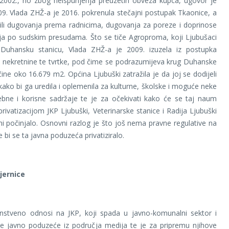
2002., no zbog neispunjenja preuzetih obveza kupca, ugovor je
09. Vlada ZHŽ-a je 2016. pokrenula stečajni postupak Tkaonice, a
bili dugovanja prema radnicima, dugovanja za poreze i doprinose
ja po sudskim presudama. Što se tiče Agroproma, koji Ljubušaci
Duhansku stanicu, Vlada ZHŽ-a je 2009. izuzela iz postupka
je nekretnine te tvrtke, pod čime se podrazumijeva krug Duhanske
čine oko 16.679 m2. Općina Ljubuški zatražila je da joj se dodijeli
 kako bi ga uredila i oplemenila za kulturne, školske i moguće neke
ebne i korisne sadržaje te je za očekivati kako će se taj naum
 privatizacijom JKP Ljubuški, Veterinarske stanice i Radija Ljubuški
 ni počinjalo. Osnovni razlog je što još nema pravne regulative na
 bi se ta javna poduzeća privatiziralo.
jernice
nstveno odnosi na JKP, koji spada u javno-komunalni sektor i
je javno poduzeće iz područja medija te je za pripremu njihove