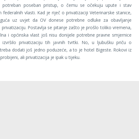
ije potreban poseban pristup, o čemu se očekuju upute i stav
federalnih vlasti. Kad je riječ o privatizaciji Veterinarske stanice,
guća uz uvjet da OV donese potrebne odluke za obavljanje
privatizaciju. Postavlja se pitanje zašto je prošlo toliko vremena,
lna i općinska vlast još nisu donijele potrebne pravne smjernice
izvršilo privatizaciju tih javnih tvrtki. No, u ljubušku priču o
i treba dodati još jedno poduzeće, a to je hotel Bigeste. Rokovi iz
robijeni, ali privatizacija je ipak u tijeku.