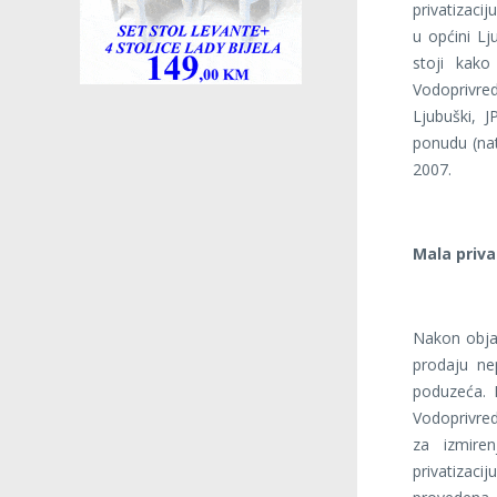
privatizaci
u općini Lj
stoji kako
Vodoprivr
Ljubuški, J
ponudu (nat
2007.
Mala priva
Nakon objav
prodaju ne
poduzeća. P
Vodoprivre
za izmire
privatizaci