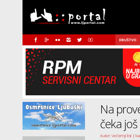
DRUŠTVO
Na prove
čeka još
Autor: Večernji list | Iv