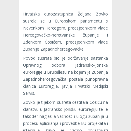
Hrvatska eurozastupnica Željana Zovko
susrela se u Europskom parlamentu s
Nevenkom Hercegom, predsjednikom Vlade
Hercegovačko-neretvanske županije i
Zdenkom Ćosićem, predsjednikom Vlade
Županije Zapadnohercegovačke.
Povod susreta bio je održavanje sastanka
Upravnog odbora Jadransko-jonske
euroregije u Bruxellesu na kojem je Županija
Zapadnohercegovačka postala punopravna
članica Euroregije, javlja Hrvatski Medijski
Servis.
Zovko je tijekom susreta čestitala Ćosiću na
članstvu u Jadransko-jonsku euroregiju te je
također naglasila važnost i ulogu županija u
procesu apliciranja i provedbe EU projekata i
istaknula kako je važno obrazovati