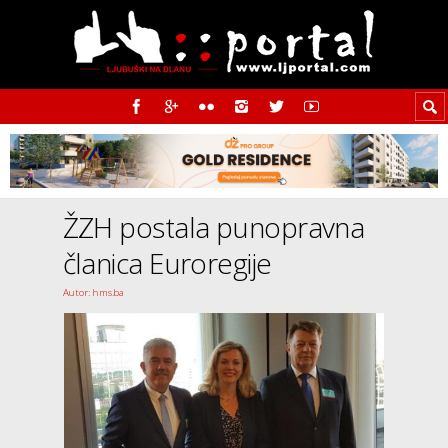
ŽZH postala punopravna
članica Euroregije
Autor: hms.ba