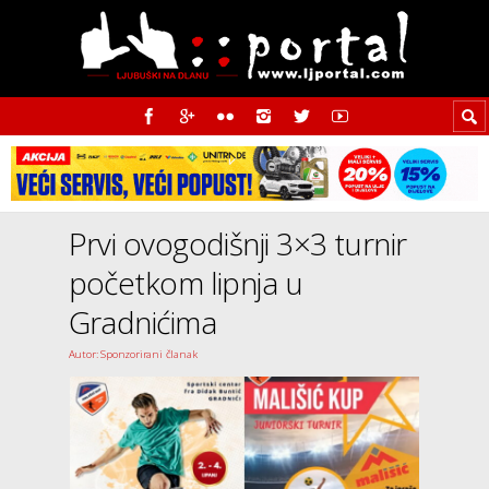
Prvi ovogodišnji 3×3 turnir
početkom lipnja u
Gradnićima
Autor: Sponzorirani članak