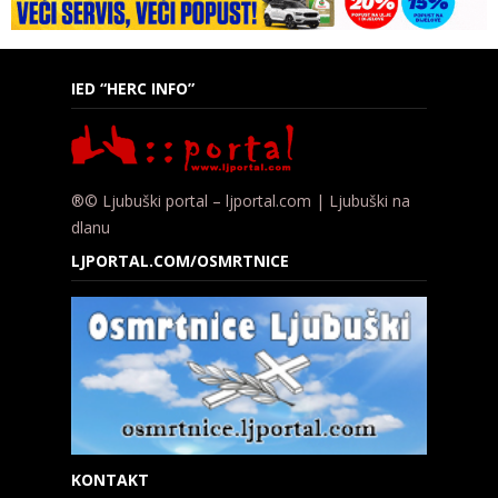
IED “HERC INFO”
®© Ljubuški portal – ljportal.com | Ljubuški na
dlanu
LJPORTAL.COM/OSMRTNICE
KONTAKT