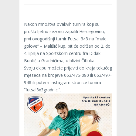
Nakon mnoštva ovakvih turnira koji su
prošlu ljetnu sezonu zapalili Hercegovinu,
prvi ovogodišnji turnir Futsal 3×3 na “male
golove” – Mališić kup, bit će održan od 2. do
4. lipnja na Sportskom centru fra Didak
Buntić u Gradnićima, u blizini Čitluka.
Svoju ekipu možete prijaviti do kraja tekućeg
mjeseca na brojeve 063/475-080 ili 063/497-
948 ili putem Instagram stranice turnira
“futsal3x3gradnici”.