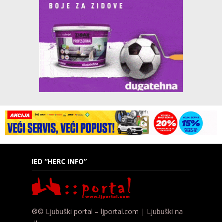
IED “HERC INFO”
®© Ljubuški portal – ljportal.com | Ljubuški na