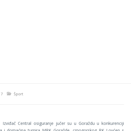
17
Šport
 Izviđač Central osiguranje jučer su u Goraždu u konkurenciji
ra i domaćina turnira MRK Goražde, crnogorskog RK Lovćen s