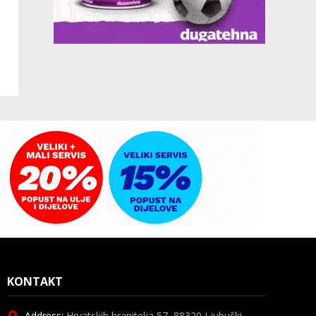
KONTAKT
Address:
Hrvatskih branitelja 57, 88320 Ljubuški