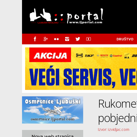
DRUŠTVO
Rukometa
pobjedni
Izvor: izvidjac.com