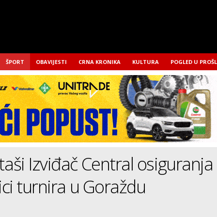
ŠPORT
OBAVIJESTI
CRNA KRONIKA
KULTURA
POGLED U PROŠ
ši Izviđač Central osiguranja
ci turnira u Goraždu