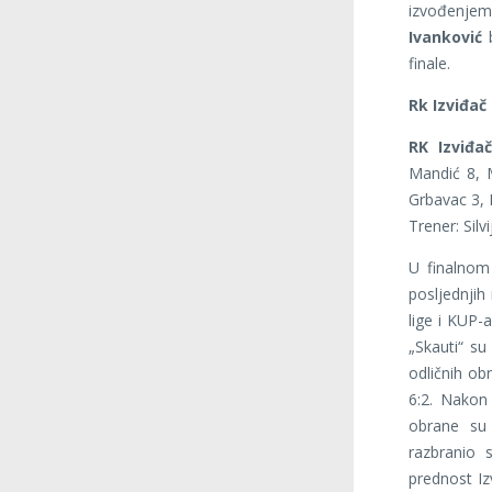
izvođenje
Ivanković
b
finale.
Rk Izviđač 
RK Izviđa
Mandić 8, M
Grbavac 3, P
Trener: Silvi
U finalnom
posljednjih
lige i KUP-
„Skauti“ su
odličnih o
6:2. Nakon
obrane su 
razbranio 
prednost Iz