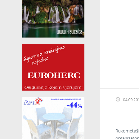
04.09.20
Rukometaši
organizato