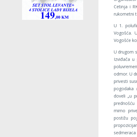
Cetinja i 
rukometni t
U 1. poluf
Vogošća. U
Vogošće koja
U drugom s
Izviđača u 
poluvremena
odmor. U dru
privesti su
pogodaka (
doveli „u p
prednošću I
mirno priv
postižu po
propozicij
sedmeraca 