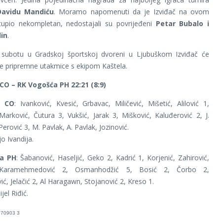
Davidu Mandiću
. Moramo napomenuti da je Izviđač na ovom
stupio nekompletan, nedostajali su povrijeđeni
Petar Bubalo i
in
.
i subotu u Gradskoj športskoj dvoreni u Ljubuškom Izviđač će
ije pripremne utakmice s ekipom Kaštela.
 CO – RK Vogošća PH 22:21 (8:9)
č CO
: Ivanković, Kvesić, Grbavac, Miličević, Mišetić, Alilović 1,
arković, Čutura 3, Vukšić, Jarak 3, Mišković, Kaluđerović 2, J.
erović 3, M. Pavlak, A. Pavlak, Jozinović.
jo Ivandija.
a PH
: Šabanović, Haseljić, Geko 2, Kadrić 1, Korjenić, Zahirović,
 Karamehmedović 2, Osmanhodžić 5, Bosić 2, Čorbo 2,
ić, Jelačić 2, Al Haragawn, Stojanović 2, Kreso 1.
jel Riđić.