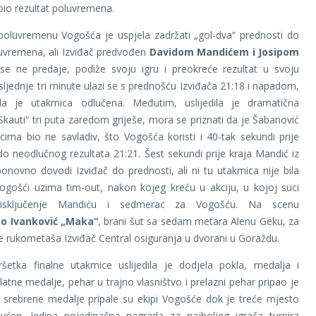
 bio rezultat poluvremena.
oluvremenu Vogošća je uspjela zadržati „gol-dva“ prednosti do
uvremena, ali Izviđač predvođen
Davidom Mandićem i Josipom
e ne predaje, podiže svoju igru i preokreće rezultat u svoju
osljednje tri minute ulazi se s prednošću Izviđača 21:18 i napadom,
da je utakmica odlučena. Međutim, uslijedila je dramatična
„Skauti“ tri puta zaredom griješe, mora se priznati da je Šabanović
cima bio ne savladiv, što Vogošća koristi i 40-tak sekundi prije
 do neodlučnog rezultata 21:21. Šest sekundi prije kraja Mandić iz
novno dovodi Izviđač do prednosti, ali ni tu utakmica nije bila
ogošći uzima tim-out, nakon kojeg kreću u akciju, u kojoj suci
isključenje Mandiću i sedmerac za Vogošću. Na scenu
o Ivanković „Maka“
, brani šut sa sedam metara Alenu Geku, za
lje rukometaša Izviđač Central osiguranja u dvorani u Goraždu.
šetka finalne utakmice uslijedila je dodjela pokla, medalja i
latne medalje, pehar u trajno vlasništvo i prelazni pehar pripao je
 srebrene medalje pripale su ekipi Vogošće dok je treće mjesto
ovćen. Jedina pojedinačna nagrada za najboljeg igrača turnira