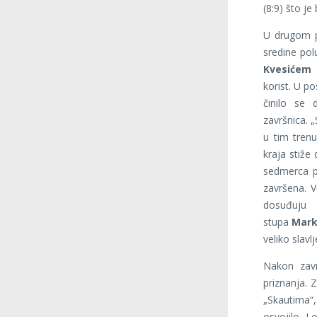
(8:9) što je
U drugom p
sredine pol
Kvesićem
s
korist. U p
činilo se 
završnica. 
u tim trenu
kraja stiže
sedmerca po
završena. V
dosuđuju 
stupa
Mark
veliko slav
Nakon zavr
priznanja. Z
„Skautima“,
osvojilo L