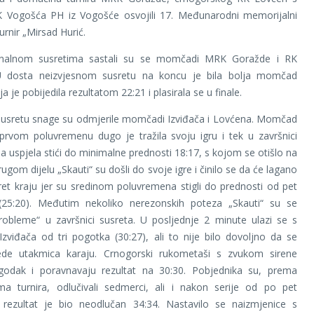
RK Vogošća PH iz Vogošće osvojili 17. Međunarodni memorijalni
urnir „Mirsad Hurić.
inalnom susretima sastali su se momčadi MRK Goražde i RK
 dosta neizvjesnom susretu na koncu je bila bolja momčad
 je pobijedila rezultatom 22:21 i plasirala se u finale.
usretu snage su odmjerile momčadi Izviđača i Lovćena. Momčad
prvom poluvremenu dugo je tražila svoju igru i tek u završnici
 uspjela stići do minimalne prednosti 18:17, s kojom se otišlo na
gom dijelu „Skauti“ su došli do svoje igre i činilo se da će lagano
sret kraju jer su sredinom poluvremena stigli do prednosti od pet
25:20). Međutim nekoliko nerezonskih poteza „Skauti“ su se
robleme“ u završnici susreta. U posljednje 2 minute ulazi se s
zviđača od tri pogotka (30:27), ali to nije bilo dovoljno da se
ede utakmica karaju. Crnogorski rukometaši s zvukom sirene
godak i poravnavaju rezultat na 30:30. Pobjednika su, prema
ama turnira, odlučivali sedmerci, ali i nakon serije od po pet
rezultat je bio neodlučan 34:34. Nastavilo se naizmjenice s