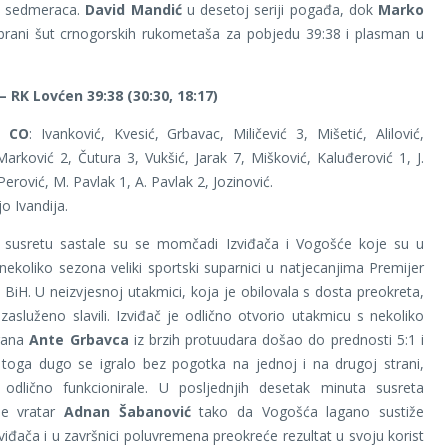
m sedmeraca.
David Mandić
u desetoj seriji pogađa, dok
Marko
rani šut crnogorskih rukometaša za pobjedu 39:38 i plasman u
– RK Lovćen 39:38 (30:30, 18:17)
č CO
: Ivanković, Kvesić, Grbavac, Miličević 3, Mišetić, Alilović,
arković 2, Čutura 3, Vukšić, Jarak 7, Mišković, Kaluđerović 1, J.
erović, M. Pavlak 1, A. Pavlak 2, Jozinović.
jo Ivandija.
 susretu sastale su se momčadi Izviđača i Vogošće koje su u
 nekoliko sezona veliki sportski suparnici u natjecanjima Premijer
a BiH. U neizvjesnoj utakmici, koja je obilovala s dosta preokreta,
 zasluženo slavili. Izviđač je odlično otvorio utakmicu s nekoliko
brana
Ante Grbavca
iz brzih protuudara došao do prednosti 5:1 i
 toga dugo se igralo bez pogotka na jednoj i na drugoj strani,
odlično funkcionirale. U posljednjih desetak minuta susreta
se vratar
Adnan
Šabanović
tako da Vogošća lagano sustiže
viđača i u završnici poluvremena preokreće rezultat u svoju korist