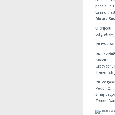
pripala je
turniru na
Mateo Rod
U srijedu 
odigrati dv
RK Izviđač
RK Izviđa
Mandić 9, M
Grbavac 1, P
Trener: Silvi
RK Vogošć
Pekić 2,
Smajilbegov
Trener: Dani