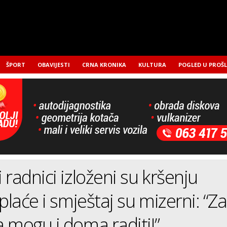
ŠPORT
OBAVIJESTI
CRNA KRONIKA
KULTURA
POGLED U PROŠ
 radnici izloženi su kršenju
plaće i smještaj su mizerni: “Za
 mogu i doma raditi!”