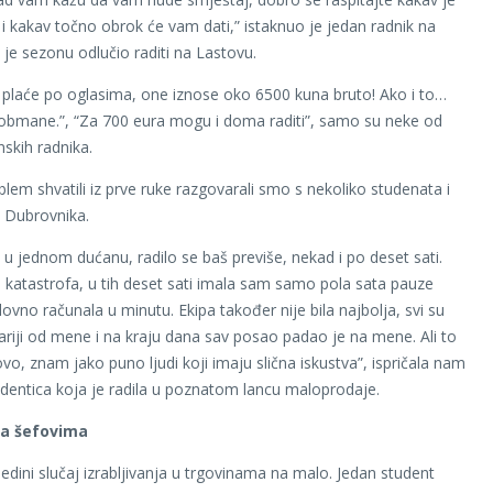
 i kakav točno obrok će vam dati,” istaknuo je jedan radnik na
 je sezonu odlučio raditi na Lastovu.
plaće po oglasima, one iznose oko 6500 kuna bruto! Ako i to…
i obmane.”, “Za 700 eura mogu i doma raditi”, samo su neke od
nskih radnika.
blem shvatili iz prve ruke razgovarali smo s nekoliko studenata i
 Dubrovnika.
 u jednom dućanu, radilo se baš previše, nekad i po deset sati.
ili katastrofa, u tih deset sati imala sam samo pola sata pauze
ovno računala u minutu. Ekipa također nije bila najbolja, svi su
stariji od mene i na kraju dana sav posao padao je na mene. Ali to
ovo, znam jako puno ljudi koji imaju slična iskustva”, ispričala nam
udentica koja je radila u poznatom lancu maloprodaje.
sa šefovima
jedini slučaj izrabljivanja u trgovinama na malo. Jedan student