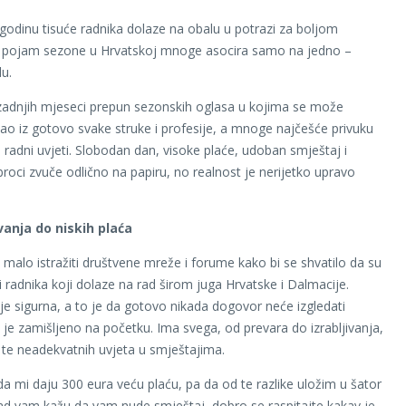
 godinu tisuće radnika dolaze na obalu u potrazi za boljom
 pojam sezone u Hrvatskoj mnoge asocira samo na jedno –
u.
 zadnjih mjeseci prepun sezonskih oglasa u kojima se može
ao iz gotovo svake struke i profesije, a mnoge najčešće privuku
 radni uvjeti. Slobodan dan, visoke plaće, udoban smještaj i
broci zvuče odlično na papiru, no realnost je nerijetko upravo
ivanja do niskih plaća
 malo istražiti društvene mreže i forume kako bi se shvatilo da su
i radnika koji dolaze na rad širom juga Hrvatske i Dalmacije.
 je sigurna, a to je da gotovo nikada dogovor neće izgledati
je zamišljeno na početku. Ima svega, od prevara do izrabljivanja,
a te neadekvatnih uvjeta u smještajima.
 da mi daju 300 eura veću plaću, pa da od te razlike uložim u šator
ad vam kažu da vam nude smještaj, dobro se raspitajte kakav je