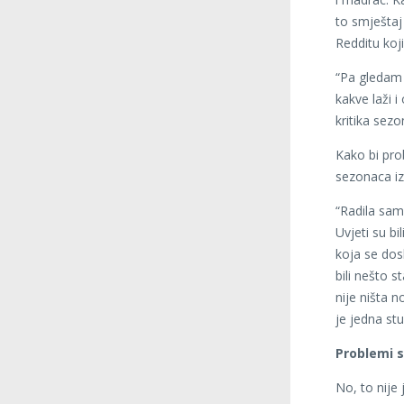
to smještaj
Redditu koji
“Pa gledam 
kakve laži 
kritika sezo
Kako bi pro
sezonaca iz
“Radila sam
Uvjeti su b
koja se dosl
bili nešto 
nije ništa n
je jedna st
Problemi 
No, to nije 