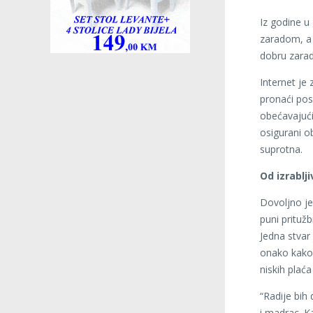
Iz godine u
zaradom, a
dobru zarad
Internet je
pronaći pos
obećavajući
osigurani o
suprotna.
Od izrablj
Dovoljno je
puni pritužb
Jedna stvar
onako kako 
niskih plać
“Radije bih
i madrac. K