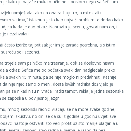
m je kako je najviše muka mučio ne s poslom nego sa šeficom.
uvijek namještala tako da ona radi ujutro, a mi ostali u
evnim satima,“ istaknuo je to kao najveći problem te dodao kako
oludjela kada je dao otkaz. Napravila je scenu, govori nam on, i
o je nezahvalan.
ti često izdrže taj pritisak jer im je zarada potrebna, a s istim
usreću se i sezonci.
a trpjela sam psihičko maltretiranje, dok se doslovno nisam
i dala otkaz. Šefica me od početka svaki dan nadgledala preko
vkala svakih 15 minuta, pa se nije moglo ni predahnuti. Kasnije
a da nije riječ samo o meni, dosta bivših radnika doživjelo je
an pa se nikad nisu ni vraćali raditi tamo”, rekla je jedna sezonska
 se zaposlila u povijesnoj jezgri.
u, mnogi sezonski radnici vraćaju se na more svake godine,
boljem iskustvu, no čini se da su iz godine u godinu uvjeti sve
lodavci nastoje ostvariti što veći profit uz što manje ulaganja u
dnih uvjeta i zadovoljstvo radnika. Svima je jasno da bez