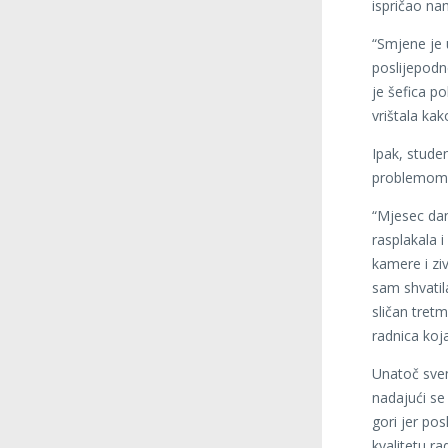
ispričao na
“Smjene je 
poslijepodn
je šefica p
vrištala kak
Ipak, studen
problemom s
“Mjesec dan
rasplakala 
kamere i zi
sam shvatil
sličan tretm
radnica koja
Unatoč svem
nadajući se 
gori jer pos
kvalitetu ra