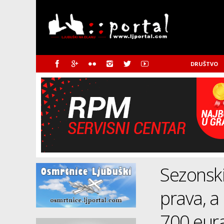
DRUŠTVO
Sezonski
prava, a 
700 eura