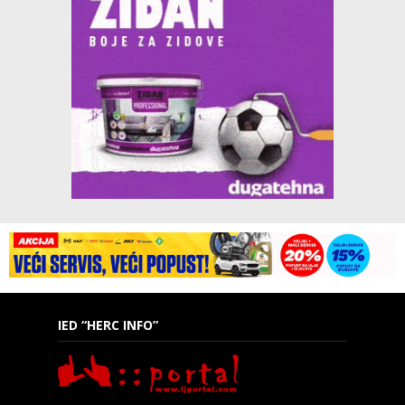
IED “HERC INFO”